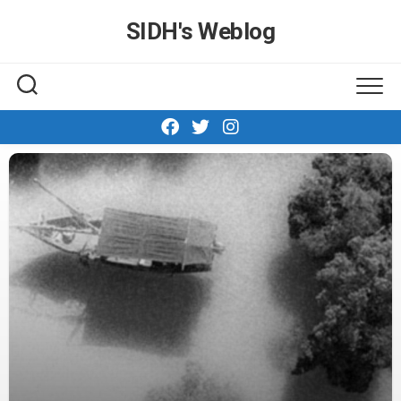
Skip
SIDH′s Weblog
to
content