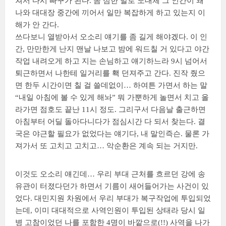
쳐서 다시 빠꾸가 된다. 좀 심한 말로 도대체 그 인간이 왜
나와 대대장 중간에 끼어서 일만 복잡하게 하고 있는지 이
해가 안 간다.
쓰다보니 열받아서 오소리 얘기를 좀 길게 해야겠다. 이 인
간, 만만한게 난지 맨날 나보고 밤에 워드칠 거 있다고 야간
작업 내려오게 하고 지는 손님하고 얘기하느라 9시 넘어서
퇴근하면서 나한테 일거리를 홱 던져주고 간다. 진작 줬으
면 한두 시간이면 칠 걸 쓸데없이… 하여튼 가면서 하는 말
“내일 아침에 볼 수 있게 해놔” 뭐 가뿐하게 놀면서 치고 올
라가면 점호도 끝난 11시 정도. 그리구서 다음날 출근하면
아침부터 어딜 돌아다니다가 점심시간 다 되서 찾는다. 결
국은 야근할 필요가 없었다는 얘기다, 내 말인즉슨. 물론 가
져가서 또 고치고 고치고… 악순환은 계속 되는 거지만.
이것도 오소리 얘긴데… 우리 부대 근처를 흐르던 강에 송
유관이 터졌다던가 하면서 기름이 새어들어가는 사건이 있
었다. 대민지원 차원에서 우리 부대가 복구작업에 투입되었
는데, 이미 대대적으로 사역인원이 투입된 상태라 당시 일
병 고참이었던 나를 포함한 4명이 바깥으로(!!) 사역을 나가