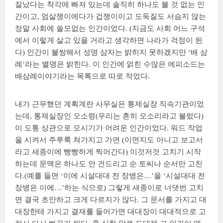
잘났다는 착각에 빠져 있는데 솔직히 하나도 볼 것 없는 인
간이고, 엄살쟁이에다가 겁쟁이이고 도둑질도 서슴지 않는
정말 사회에 쓸모없는 인간이었다. (지금도 사회 어느 구석
에서 이렇게 살고 있을 거라고 생각하면 나라가 걱정이 된
다) 인간이 불쌍해서 성명 삼자는 밝히지 못하겠지만 ‘배 삼
례’라는 별명은 밝힌다. 이 인간에 얽힌 수많은 에피소드는
배삼례이야기라는 목록으로 따로 적었다.
내가 근무했던 계획계란 사무실은 통제실장 직속기관이었
는데, 통제실장인 오소령(우리는 흔히 오소리라고 불렀다)
이 도통 상관으로 모시기가 어려운 인간이었다. 워드 작업
을 시켜서 주루룩 쳐가지고 가면 (이면지도 아니고 보고서
라고 새종이에 빵빵하게 찍어간다) 이것저것 고치기 시작
하는데 문맥은 하나도 안 건드리고 순 토씨나 순서만 고친
다.(예를 들면 ‘이에 시설대대 전 장병은…’을 ‘시설대대 전
장병은 이에…’하는 식으로) 그렇게 새종이로 너댓번 고치
면 결국 초안하고 크게 다르지가 않다. 그 문서를 가지고 대
대장한테 가지고 결재를 들어가면 대대장이 대대적으로 고