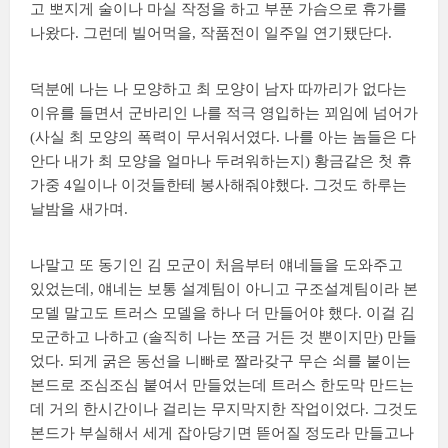
고 뽀지게 술이나 마실 작정을 하고 부푼 가슴으로 휴가를
나왔다. 그런데 빌어먹을, 작품전이 일주일 연기됐단다.
덕분에 나는 나 모양하고 최 모양이 남자 따까리가 없다는
이유를 들면서 군바리인 나를 적극 영입하는 꾀임에 넘어가
(사실 최 모양의 폭력이 무서워서였다. 나를 아는 놈들은 다
안다 내가 최 모양을 얼마나 두려워하는지) 황금같은 첫 휴
가중 4일이나 이것들한테 봉사해줘야했다. 그것도 하루는
날밤을 새가며.
나말고 또 동기인 김 모군이 처음부터 얘네들을 도와주고
있었는데, 얘네는 보통 설계팀이 아니고 구조설계팀이라 본
모델 말고도 트러스 모델을 하나 더 만들어야 했다. 이걸 김
모군하고 나하고 (솔직히 나는 쪼금 거든 것 뿐이지만) 만들
었다. 되게 굵은 동선을 니빠로 짤라갖구 무슨 쇠를 붙이는
본드로 조심조심 붙여서 만들었는데 트러스 한도막 만드는
데 거의 한시간이나 걸리는 무지막지한 작업이었다. 그것도
본드가 부실해서 세게 잡아당기면 뜯어질 정도라 만들고나