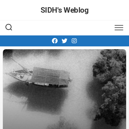
Skip
SIDH′s Weblog
to
content