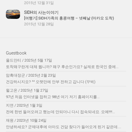
2015년 12월 31일
SIDH의 사는이야기
[여행기] SIDH가족의 홍콩여행 – 넷째날 (마카오 도착)
2015년 12월 28일
Guestbook
올드안티
/
2025년 5월 17일
토착왜구란게 대체 뭡니까? 왜구 후손인가요? 실제로 한국인 중에...
암흑대장군
/
2025년 2월 23일
건강하시지요? ^^ 오랫만에 안부 전하고 갑니다 (꾸벅)
윌고온
/
2025년 1월 27일
97년 처음 인터넷을 접하고 98년 여기 저기 홈페이지를...
지연
/
2025년 1월 3일
전에 한번 들어오려고 했는데 안되더니 다시 접속되네요. 오예!!!!...
재원
/
2023년 10월 24일
안녕하세요? 군제대후에 아마도 건담 찾다가 들어오게 된거 같은데....