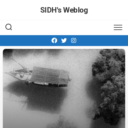
Skip
SIDH′s Weblog
to
content