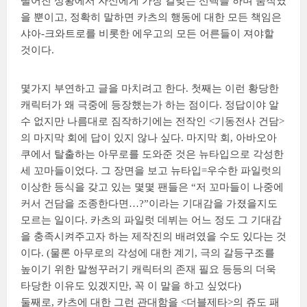
떨어진 상황에서 자신에게 가장 걸맞는 선택을 하며 움직였
을 뿐이고, 정확히 말하면 카츠의 행동에 대한 모든 책임은
샤아-크와트로를 비롯한 에우고의 모든 어른들이 져야할
것이다.
몇가지 부연하고 글을 마치려고 한다. 첫째는 이런 황당한
캐릭터가 왜 극중에 등장했는가 하는 점이다. 정답이야 알
수 없지만 나름대로 짐작하기에는 전작인 <기동전사 건담>
의 마지막 회에 답이 있지 않나 싶다. 마지막 회, 아바오아
쿠에서 탈출하는 아무로를 도와준 것은 뉴타입으로 각성한
세 꼬마들이었다. 그 장면을 보고 뉴타입=우수한 파일럿의
이상한 등식을 갖고 있는 몇몇 팬들은 “저 꼬마들이 나중에
커서 건담을 조종한다면…?”이라는 기대감을 가졌을지도
모르는 일이다. 카츠의 파일럿 데뷔는 어느 정도 그 기대감
을 충족시켜주고자 하는 제작진의 배려였을 수도 있다는 것
이다. (물론 아무로의 각성에 대한 계기, 극의 갈등구조를
높이기 위한 말썽꾸러기 캐릭터의 존재 필요 등등의 더욱
타당한 이유도 있겠지만, 꼭 이 말을 하고 싶었다)
둘째로, 카츠에 대한 그런 관대함을 <더블제타>의 쥬도 패