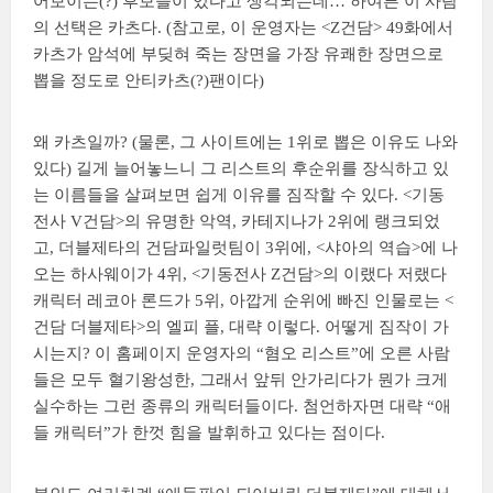
어보이는(?) 후보들이 있다고 생각되는데… 하여튼 이 사람
의 선택은 카츠다. (참고로, 이 운영자는 <Z건담> 49화에서
카츠가 암석에 부딪혀 죽는 장면을 가장 유쾌한 장면으로
뽑을 정도로 안티카츠(?)팬이다)
왜 카츠일까? (물론, 그 사이트에는 1위로 뽑은 이유도 나와
있다) 길게 늘어놓느니 그 리스트의 후순위를 장식하고 있
는 이름들을 살펴보면 쉽게 이유를 짐작할 수 있다. <기동
전사 V건담>의 유명한 악역, 카테지나가 2위에 랭크되었
고, 더블제타의 건담파일럿팀이 3위에, <샤아의 역습>에 나
오는 하사웨이가 4위, <기동전사 Z건담>의 이랬다 저랬다
캐릭터 레코아 론드가 5위, 아깝게 순위에 빠진 인물로는 <
건담 더블제타>의 엘피 플, 대략 이렇다. 어떻게 짐작이 가
시는지? 이 홈페이지 운영자의 “혐오 리스트”에 오른 사람
들은 모두 혈기왕성한, 그래서 앞뒤 안가리다가 뭔가 크게
실수하는 그런 종류의 캐릭터들이다. 첨언하자면 대략 “애
들 캐릭터”가 한껏 힘을 발휘하고 있다는 점이다.