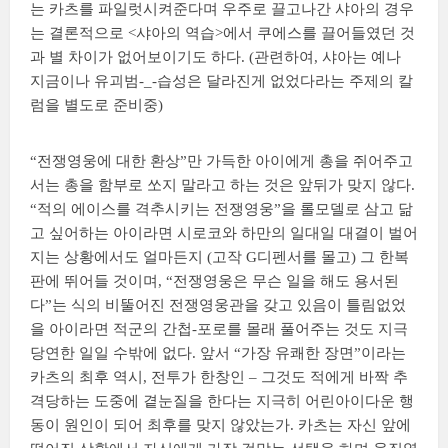
는 카츠를 파일럿시켜준다며 우주로 끌고나간 샤아의 경우
는 결론적으로 <샤아의 역습>에서 쿠에스를 끌어들였던 것
과 별 차이가 없어보이기도 하다. (관련하여, 샤아는 예나
지금이나 유괴범-_-습성은 달라진게 없었다라는 주제의 칼
럼을 별도로 준비중)
“전쟁영웅에 대한 환상”만 가득한 아이에게 총을 쥐어주고
서는 총을 함부로 쏘지 말라고 하는 것은 앞뒤가 맞지 않다.
“적의 에이스를 격추시키는 전쟁영웅”을 롤모델로 삼고 닮
고 싶어하는 아이라면 시로코와 하만의 일대일 대결이 벌어
지는 상황에서도 얼마든지 (고작 G디펜서를 몰고) 그 한복
판에 뛰어들 것이며, “전쟁영웅은 무슨 일을 해도 용서된
다”는 식의 비뚤어진 전쟁영웅관을 갖고 있음이 틀림없었
을 아이라면 적군의 간첩-포로를 몰래 풀어주는 것도 지극
당연한 일일 수밖에 없다. 앞서 “가장 유쾌한 장면”이라는
카츠의 최후 역시, 전투가 한창인 – 그것도 적에게 바짝 추
격당하는 도중에 곁눈질을 한다는 지극히 어린아이다운 행
동이 원인이 되어 최후를 맞지 않았는가. 카츠는 자신 앞에