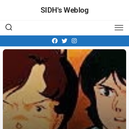
Skip
SIDH′s Weblog
to
content