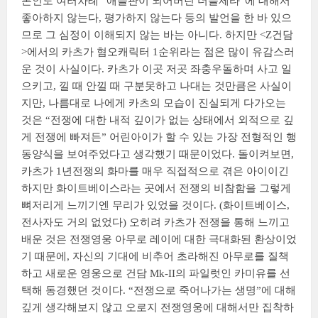
본인도 여러차례 “애들판이 되어버린 더블제타”에 대해서
좋아하지 않는다, 평가하지 않는다 등의 발언을 한 바 있으
므로 그 심정이 이해되지 않는 바는 아니다. 하지만 <Z건담
>에서의 카츠가 혐오캐릭터 1순위라는 점은 많이 유감스러
운 것이 사실이다. 카츠가 이곳 저곳 좌충우돌하며 사고 일
으키고, 낄 때 안낄 때 구분못하고 나대는 것만큼은 사실이
지만, 나름대로 나에게 카츠의 모습이 진실되게 다가오는
것은 “전쟁에 대한 내적 깊이가 없는 상태에서 외적으로 깊
게 전쟁에 빠져든” 어린아이가 할 수 있는 가장 전형적인 행
동양식을 보여주었다고 생각했기 때문이었다. 돌이켜보면,
카츠가 1년전쟁의 화마를 매우 직접적으로 겪은 아이이긴
하지만 화이트베이스라는 곳에서 전쟁의 비참함을 그렇게
뼈저리게 느끼기엔 무리가 있었을 것이다. (화이트베이스,
전사자도 거의 없었다) 오히려 카츠가 전쟁을 통해 느끼고
배운 것은 전쟁영웅 아무로 레이에 대한 극대화된 환상이었
기 때문에, 자신의 기대에 비추어 초라해진 아무로를 질책
하고 새로운 영웅으로 건담 Mk-II의 파일럿인 카미유를 선
택해 동경했던 것이다. “전쟁으로 죽어나가는 생명”에 대해
깊게 생각해보지 않고 오로지 전쟁영웅에 대해서만 집착하