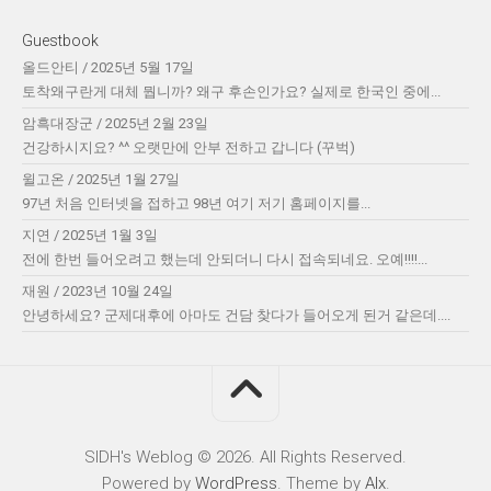
Guestbook
올드안티
/
2025년 5월 17일
토착왜구란게 대체 뭡니까? 왜구 후손인가요? 실제로 한국인 중에...
암흑대장군
/
2025년 2월 23일
건강하시지요? ^^ 오랫만에 안부 전하고 갑니다 (꾸벅)
윌고온
/
2025년 1월 27일
97년 처음 인터넷을 접하고 98년 여기 저기 홈페이지를...
지연
/
2025년 1월 3일
전에 한번 들어오려고 했는데 안되더니 다시 접속되네요. 오예!!!!...
재원
/
2023년 10월 24일
안녕하세요? 군제대후에 아마도 건담 찾다가 들어오게 된거 같은데....
SIDH′s Weblog © 2026. All Rights Reserved.
Powered by
WordPress
. Theme by
Alx
.