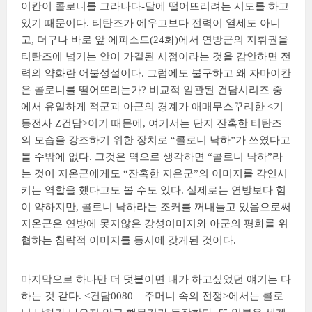
이칸이 콜로니를 그라나다-달에 떨어뜨리려는 시도를 하고
있기 때문이다. 티탄즈가 에우고보다 전력이 열세도 아니
고, 더구나 바로 앞 에피소드(24화)에서 연방군의 지휘권을
티탄즈에 넘기는 안이 가결된 시점이라는 것을 감안하면 전
력의 약화란 어불성설이다. 그럼에도 불구하고 왜 자마이칸
은 콜로니를 떨어뜨리는가? 비교적 일관된 건담시리즈 중
에서 유일하게 적군과 아군의 경계가 애매무스꾸리한 <기
동전사 Z건담>이기 때문에, 여기서는 단지 잔혹한 티탄즈
의 모습을 강조하기 위한 장치로 “콜로니 낙하”가 쓰였다고
볼 수밖에 없다. 그것은 역으로 생각하면 “콜로니 낙하”라
는 것이 지온군에게도 “잔혹한 지온군”의 이미지를 각인시
키는 역할을 했다고도 볼 수도 있다. 실제로는 연방보다 힘
이 약하지만, 콜로니 낙하라는 조커를 꺼내들고 있음으로써
지온군은 연방에 못지않은 강성이미지와 아군의 평화를 위
협하는 침략적 이미지를 동시에 갖게된 것이다.
마지막으로 하나만 더 덧붙이면 내가 하고싶었던 얘기는 다
하는 것 같다. <건담0080 – 주머니 속의 전쟁>에서는 콜로