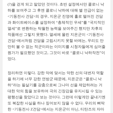
(?)을 걷게 되고 말았던 것이다. 초반 설정에서만 콜로니 낙
하를 보여주고 그 후엔 콜로니 낙하에 대해 별 언급이 없는
<기동전사 건담>의 경우, 지온군 진영에 홀로 떨어진 건담
과 화이트베이스를 설정하여 “총체적인 우세”를 “국지적인
열세”로 변환하는 탁월한 능력을 보여주긴 했지만 차후의
작품에선 그렇지 못했다. 열세에 몰린 지온군이 <기동전사
건담>에서처럼 건담을 고립시키지 못할 바에는, 우리도 만
만히 볼 수 없는 적군이라는 이미지를 시청자들에게 심어줄
뭔가가 필요했던 것이고, 그것이 바로 “콜로니 낙하작전”이
었다.
정리하면 이렇다. 강한 악에 맞서는 약한 선의 대변자 역할
을 하기에 너무 강한 연방군 때문에, 지온군은 “콜로니 낙
하”라는 필살기를 갖춤으로써 그나마 선을 제압하려는 거
대한 악의 힘을 보유하여 극의 긴장감을 유지시킬 수 있는
평행선을 찾았다고 보는 것이다. 그런데 이렇게만 끝내기엔
또 복잡한 사실을 하나 짚어보지 않을 수 없다. 우리의 삐딱
한 <기동전사 Z건담>에서는 지온군이 아닌, 티탄즈의 자마