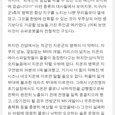
식이다. “외계인의 침입을 막을 수 있는 것은 메칸더 브이밖
에 없습니다!!!” 이런 종류의 대사들에서 보여지듯, 지구(아
군)측의 병력은 항상 지구를 노리는 나쁜 무리들보다 열세
였고, 그것을 한방에 만회할 수 있는 것이 우주상의 어떤 병
기보다도 가공할 성능을 가진 주인공 메카였다. (어찌 보면
이것이 슈퍼로봇물의 전형적인 구도다)
하지만 건담에서는 적군인 지온군의 병력이 더 약하다. 자
쿠의 성능, 끊임없는 MS의 개발, 카리스마 넘치는 지온의
에이스파일럿들이 줄줄이 등장한다고는 하지만 상식적인
숫자놀음에서 지온은 약할 수밖에 없다. 지온의 병력은 지
구연방의 30분의 1에 불과했고, 거기서 더 힘이 약해진 액
시즈나 네오지온에 이르면 말할 필요도 없다. 하물며 일개
부대에 불과한 데라즈 부대에 이르면야. 그래서 1년전쟁의
초기설정에서도 지온은 콜로니 낙하작전을 강행함으로써
전력이 완전히 노출되기 전에 전쟁을 일찍 종결지으려 했
고, (장기전이 될 경우 연방군의 MS 개발이나 우주전에의
총력화 등을 충분히 예상할 수 있었을테니) 그것이 실패하
는 바람에 영원히 콜로니 낙하만 도모하는 슬픈 운명의 길