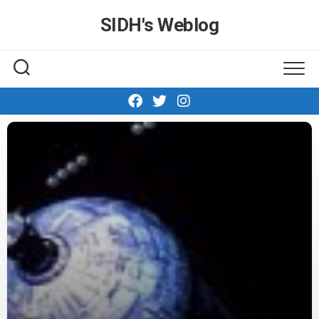
Skip
SIDH′s Weblog
to
content