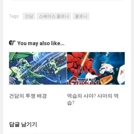
Tags:
건담
스페이스 콜로니
콜로니
You may also like...
건담의 투쟁 배경
역습의 샤야? 샤아의 역
습?
답글 남기기