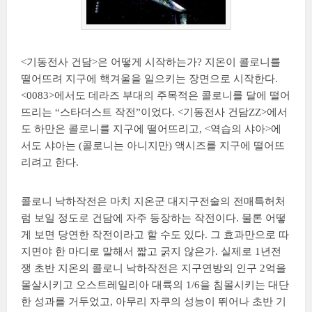
<기동전사 건담>은 어떻게 시작하는가? 지온이 콜로니를
떨어뜨려 지구에 핵겨울을 일으키는 장면으로 시작한다.
<0083>에서도 데라즈 부대의 주목적은 콜로니를 달에 떨어
뜨리는 “스타더스트 작전”이었다. <기동전사 건담ZZ>에서
도 하만은 콜로니를 지구에 떨어뜨리고, <역습의 샤아>에
서도 샤아는 (콜로니는 아니지만) 액시즈를 지구에 떨어뜨
리려고 한다.
콜로니 낙하작전은 마치 지온군 대지구전술의 전매특허처
럼 보일 정도로 건담에 자주 등장하는 작전이다. 물론 어떻
게 보면 당연한 작전이라고 할 수도 있다. 그 효과만으로 따
지면야 한 마디로 말해서 짧고 굵지 않은가. 실제로 1년전
쟁 초반 지온의 콜로니 낙하작전은 지구연방의 인구 2억을
몰살시키고 오스트레일리아 대륙의 1/6을 침몰시키는 대단
한 성과를 거두었고, 아무리 자쿠의 성능이 뛰어나 초반 기