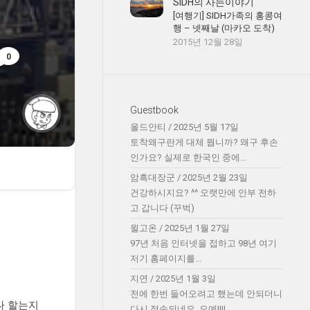
SIDH의 사는이야기
[여행기] SIDH가족의 홍콩여
행 – 넷째날 (마카오 도착)
2015년 12월 28일
0
Guestbook
올드안티
/
2025년 5월 17일
토착왜구란게 대체 뭡니까? 왜구 후손
인가요? 실제로 한국인 중에...
암흑대장군
/
2025년 2월 23일
건강하시지요? ^^ 오랫만에 안부 전하
고 갑니다 (꾸벅)
윌고온
/
2025년 1월 27일
97년 처음 인터넷을 접하고 98년 여기
저기 홈페이지를...
지연
/
2025년 1월 3일
전에 한번 들어오려고 했는데 안되더니
나 할는지
다시 접속되네요. 오예!!!!...