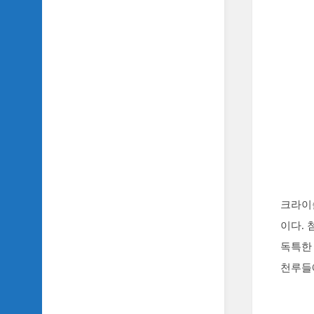
악
이
야
기
SIDH
의
영
화
베
스
트
5
SIDH
크라이
의
이다.
잡
문
독특한 
모
천루들
음
SIDH
의