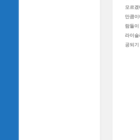
SIDH
모르겠
의
만큼이나
삼
국
람들이 
지
라이슬러
이
야
공되기 
기
SIDH
의
영
화
이
야
기
SIDH
의
영
화
음