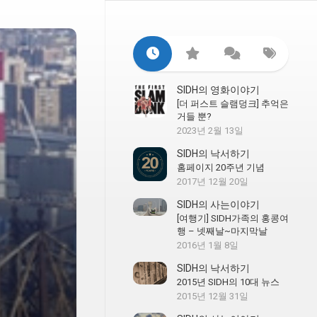
SIDH의 영화이야기
[더 퍼스트 슬램덩크] 추억은
거들 뿐?
2023년 2월 13일
SIDH의 낙서하기
홈페이지 20주년 기념
2017년 12월 20일
SIDH의 사는이야기
[여행기] SIDH가족의 홍콩여
행 – 넷째날~마지막날
2016년 1월 8일
SIDH의 낙서하기
2015년 SIDH의 10대 뉴스
2015년 12월 31일