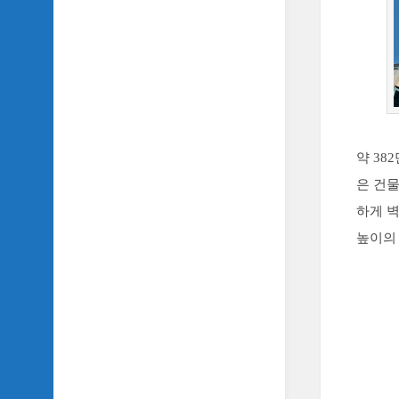
약 38
은 건
하게 벽
높이의