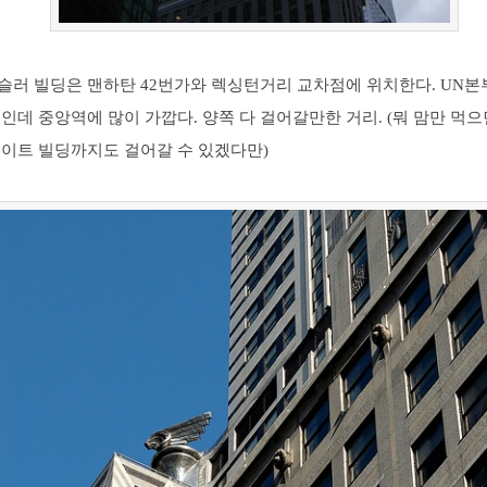
슬러 빌딩은 맨하탄 42번가와 렉싱턴거리 교차점에 위치한다. UN본
인데 중앙역에 많이 가깝다. 양쪽 다 걸어갈만한 거리. (뭐 맘만 먹
테이트 빌딩까지도 걸어갈 수 있겠다만)