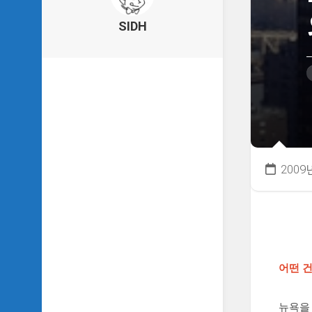
의
건
SIDH
축
물
이
야
기
SIDH
의
낙
서
2009
하
기
SIDH
의
사
는
어떤 
이
야
기
뉴욕을 