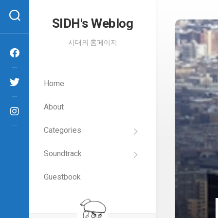
Skip
to
SIDH′s Weblog
content
시대의 홈페이지
Home
About
Categories
SIDH
의
Soundtrack
건
Films
담
이
Guestbook
Artists
야
기
SIDH