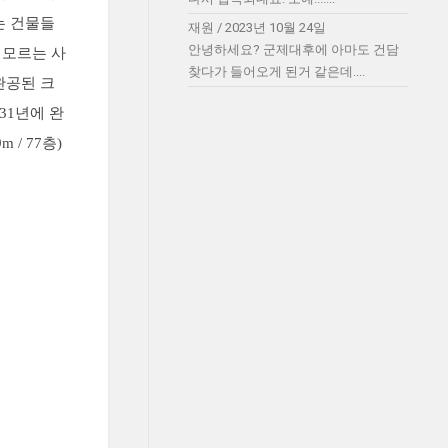
는 건물들
재원
/
2023년 10월 24일
안녕하세요? 군제대후에 아마도 건담
 모르는 사
찾다가 들어오게 된거 같은데....
완공된 크
931년에 완
/ 77층)