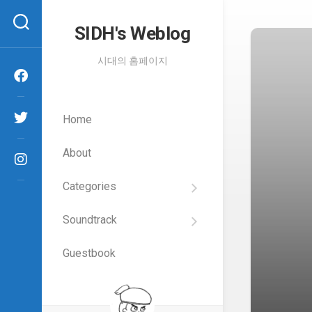
Skip
to
SIDH′s Weblog
content
시대의 홈페이지
Home
About
Categories
SIDH
의
Soundtrack
건
Films
담
이
Guestbook
Artists
야
기
SIDH