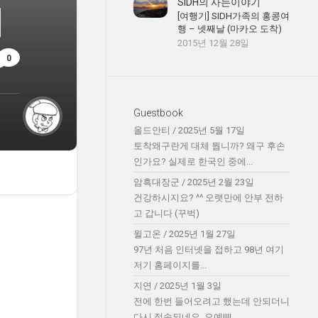
SIDH의 사는이야기
이
[여행기] SIDH가족의 홍콩여
행 – 넷째날 (마카오 도착)
2015년 12월 28일
0
Guestbook
올드안티
/
2025년 5월 17일
토착왜구란게 대체 뭡니까? 왜구 후손
인가요? 실제로 한국인 중에...
암흑대장군
/
2025년 2월 23일
건강하시지요? ^^ 오랫만에 안부 전하
고 갑니다 (꾸벅)
윌고온
/
2025년 1월 27일
97년 처음 인터넷을 접하고 98년 여기
저기 홈페이지를...
지연
/
2025년 1월 3일
전에 한번 들어오려고 했는데 안되더니
다시 접속되네요. 오예!!!!...