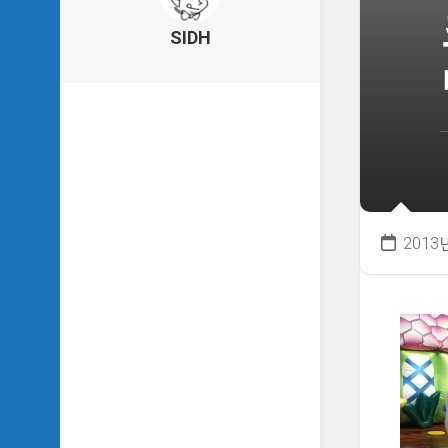
의
건
SIDH
축
물
이
야
기
SIDH
의
낙
서
2013
하
기
SIDH
의
사
는
이
야
기