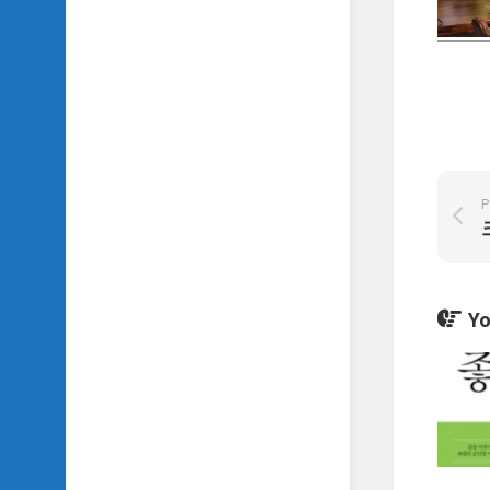
SIDH
의
삼
국
지
이
야
기
P
SIDH
의
영
화
이
Yo
야
기
SIDH
의
영
화
음