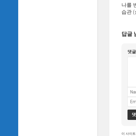
악
나를 
이
습관 
야
기
SIDH
답글 
의
영
화
댓
베
스
트
5
SIDH
의
잡
문
모
음
SIDH
이 사이트
의