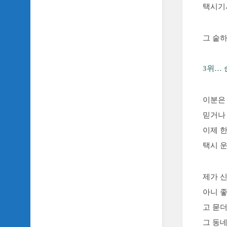
악
택시기
이
야
기
그 숱
SIDH
의
3위… 
영
화
베
이분은
스
트
믿거나
5
이제 한
SIDH
택시 운
의
잡
문
제가 
모
아니 좋
음
고 묻
SIDH
그 동
의