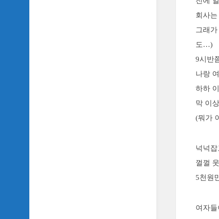
전에 일
회사는
그래가
도…)
9시반
나랑 여
하하 
막 이
(뭐가
넉넉잡
껄껄 
5천원
여자들