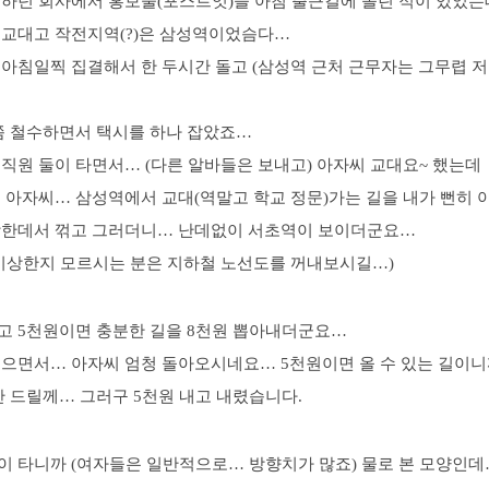
하던 회사에서 홍보물(포스트잇)을 아침 출근길에 돌린 적이 있었는데
 교대고 작전지역(?)은 삼성역이었슴다…
 아침일찍 집결해서 한 두시간 돌고 (삼성역 근처 근무자는 그무렵 
쯤 철수하면서 택시를 하나 잡았죠…
직원 둘이 타면서… (다른 알바들은 보내고) 아자씨 교대요~ 했는데
이 아자씨… 삼성역에서 교대(역말고 학교 정문)가는 길을 내가 뻔히
상한데서 꺾고 그러더니… 난데없이 서초역이 보이더군요…
 이상한지 모르시는 분은 지하철 노선도를 꺼내보시길…)
고 5천원이면 충분한 길을 8천원 뽑아내더군요…
웃으면서… 아자씨 엄청 돌아오시네요… 5천원이면 올 수 있는 길이
만 드릴께… 그러구 5천원 내고 내렸습니다.
이 타니까 (여자들은 일반적으로… 방향치가 많죠) 물로 본 모양인데