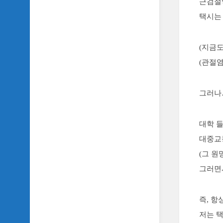
근검절
SIDH
택시는
의
삼
국
(지금도
지
이
(관절
야
기
그러나
SIDH
의
영
대학 
화
이
대중교
야
(그 
기
그러면
SIDH
의
영
즉, 
화
저는 
음