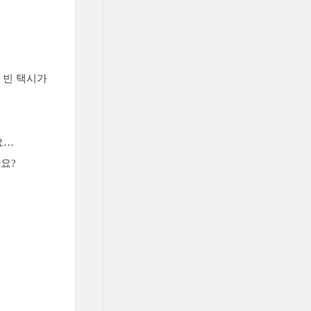
 빈 택시가
요…
요?