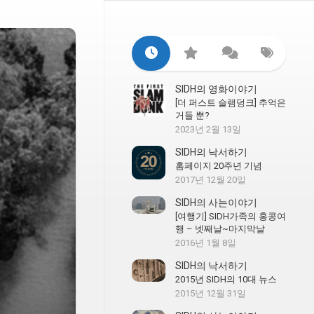
SIDH의 영화이야기
[더 퍼스트 슬램덩크] 추억은
거들 뿐?
2023년 2월 13일
SIDH의 낙서하기
홈페이지 20주년 기념
2017년 12월 20일
SIDH의 사는이야기
[여행기] SIDH가족의 홍콩여
행 – 넷째날~마지막날
2016년 1월 8일
SIDH의 낙서하기
2015년 SIDH의 10대 뉴스
2015년 12월 31일