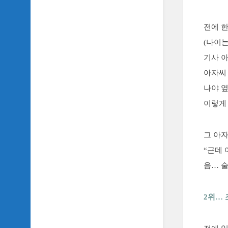
TV
이
전에 
야
기
(나이
기사 
SIDH
의
아자씨 
추
나야 
천
OST
이렇게 
SIDH
의
그 아자
홈
페
“근데 
이
음… 
지
운
영
2위…