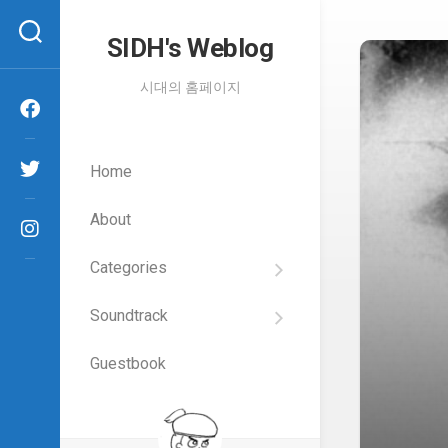
Skip
to
SIDH′s Weblog
content
시대의 홈페이지
Home
About
Categories
SIDH
의
Soundtrack
건
Films
담
이
Guestbook
Artists
야
기
SIDH