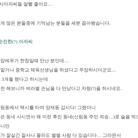
사아자씨들 말빨 좋아요…
하게 많은 분들중에 기억남는 분들을 세분 꼽아봤습니다.
순진한(?) 아자씨
 암에푸가 한창일때 만난 분인데…
 말거나 중학교 체육선생님을 하셨다고 주장하시더군요…
 3개월 됐다고 하시는데
전 해보니까 벼라별 손님을 다 만났다고 자랑(?)을 하시네요.
신림동에서 택시를 타며 양재동 갑시다! 그랬더니
은 동네 사시면서 왜 이런 후진 동네(신림동 주민 죄송…)로 술을 먹
더니만
네가 잘살긴 잘사나 몰라도 별별 사람 다 있습디다… 그라믄서