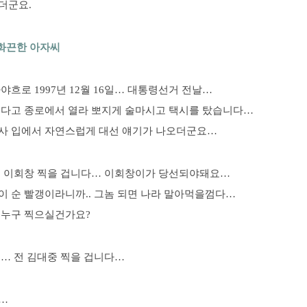
더군요.
 화끈한 아자씨
야흐로 1997년 12월 16일… 대통령선거 전날…
쉰다고 종로에서 열라 뽀지게 술마시고 택시를 탔습니다…
사 입에서 자연스럽게 대선 얘기가 나오더군요…
는 이회창 찍을 겁니다… 이회창이가 당선되야돼요…
이 순 빨갱이라니까.. 그놈 되면 나라 말아먹을껌다…
 누구 찍으실건가요?
요… 전 김대중 찍을 겁니다…
…