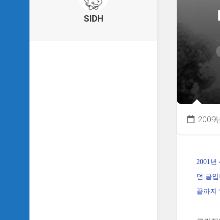
의
건
SIDH
축
물
이
야
기
SIDH
의
낙
서
2009
하
기
SIDH
의
2001년
사
던 글입
는
이
끝까지 
야
기