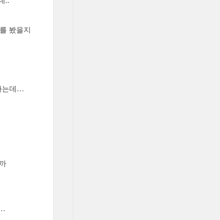
..
저를 봤을지
 아는데…
니까
…