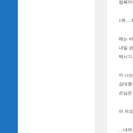
씹쌔끼
1위…
때는 바
내일 
택시기
아 나
김대중
손님은
아 저
…내려