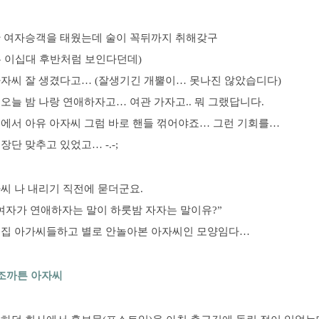
한 여자승객을 태웠는데 술이 꼭뒤까지 취해갖구
는 이십대 후반처럼 보인다던데)
아자씨 잘 생겼다고… (잘생기긴 개뿔이… 못나진 않았습디다)
오늘 밤 나랑 연애하자고… 여관 가자고.. 뭐 그랬답니다.
옆에서 아유 아자씨 그럼 바로 핸들 꺾어야죠… 그런 기회를…
장단 맞추고 있었고… -.-;
씨 나 내리기 직전에 묻더군요.
여자가 연애하자는 말이 하룻밤 자자는 말이유?”
술집 아가씨들하고 별로 안놀아본 아자씨인 모양임다…
 조까튼 아자씨