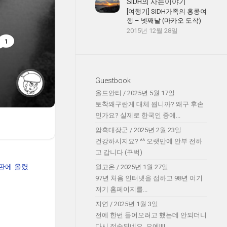
SIDH의 사는이야기
[여행기] SIDH가족의 홍콩여
행 – 넷째날 (마카오 도착)
2015년 12월 28일
1
Guestbook
올드안티
/
2025년 5월 17일
토착왜구란게 대체 뭡니까? 왜구 후손
인가요? 실제로 한국인 중에...
암흑대장군
/
2025년 2월 23일
건강하시지요? ^^ 오랫만에 안부 전하
고 갑니다 (꾸벅)
게시판에 올렸
윌고온
/
2025년 1월 27일
97년 처음 인터넷을 접하고 98년 여기
저기 홈페이지를...
지연
/
2025년 1월 3일
전에 한번 들어오려고 했는데 안되더니
다시 접속되네요. 오예!!!!...