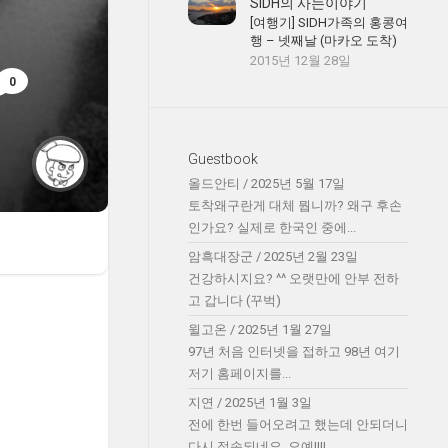
SIDH의 사는이야기
[여행기] SIDH가족의 홍콩여
행 – 넷째날 (마카오 도착)
2015년 12월 28일
0
Guestbook
올드안티
/
2025년 5월 17일
토착왜구란게 대체 뭡니까? 왜구 후손
인가요? 실제로 한국인 중에...
암흑대장군
/
2025년 2월 23일
건강하시지요? ^^ 오랫만에 안부 전하
고 갑니다 (꾸벅)
윌고온
/
2025년 1월 27일
97년 처음 인터넷을 접하고 98년 여기
저기 홈페이지를...
지연
/
2025년 1월 3일
전에 한번 들어오려고 했는데 안되더니
다시 접속되네요. 오예!!!!...