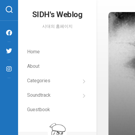
Skip
to
SIDH′s Weblog
content
시대의 홈페이지
Home
About
Categories
SIDH
의
Soundtrack
건
Films
담
이
Guestbook
Artists
야
기
SIDH