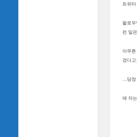
악
트위터
이
야
기
팔로우
런 일은
SIDH
의
영
화
아무튼 
베
겼다고도
스
트
5
…당장
SIDH
의
애 자는
잡
문
모
음
SIDH
의