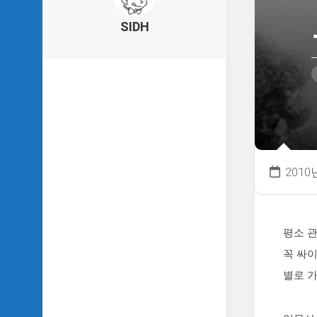
의
건
SIDH
축
물
이
야
기
SIDH
의
낙
서
2010
하
기
SIDH
의
평소 
사
꼭 싸이
는
이
별로 
야
기