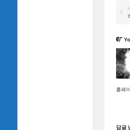
TV
P
이
야
기
SIDH
Yo
의
추
천
OST
SIDH
의
홈
페
홈페이
이
지
운
영
답글 