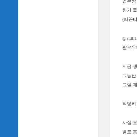
업무상
SIDH
뭔가 둘
의
삼
(따끈따
국
지
이
@sid
야
팔로우
기
SIDH
의
지금 생
영
그동
화
이
그럴 
야
기
적당히
SIDH
의
영
사실 
화
별로 
음