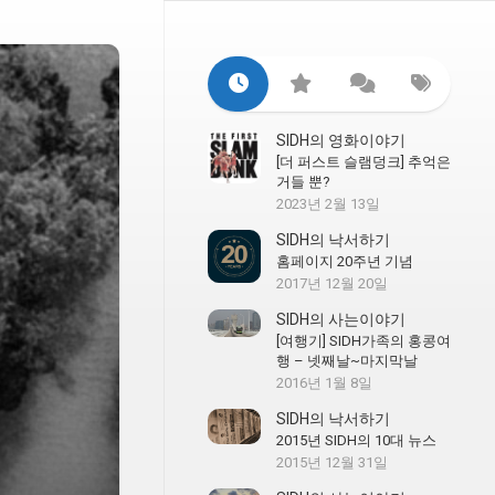
SIDH의 영화이야기
[더 퍼스트 슬램덩크] 추억은
거들 뿐?
2023년 2월 13일
SIDH의 낙서하기
홈페이지 20주년 기념
2017년 12월 20일
SIDH의 사는이야기
[여행기] SIDH가족의 홍콩여
행 – 넷째날~마지막날
2016년 1월 8일
SIDH의 낙서하기
2015년 SIDH의 10대 뉴스
2015년 12월 31일