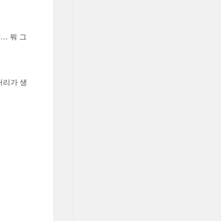
… 뭐 그
꺼리가 생