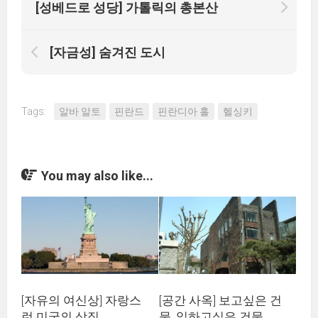
[성베드로 성당] 가톨릭의 총본산
[자금성] 숨겨진 도시
Tags:
알바 알토
핀란드
핀란디아 홀
헬싱키
You may also like...
[자유의 여신상] 자랑스
[공간 사옥] 보고싶은 건
런 미국의 상징
물, 일하고싶은 건물