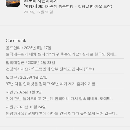
SIDH의 사는이야기
[여행기] SIDH가족의 홍콩여행 – 넷째날 (마카오 도착)
2015년 12월 28일
Guestbook
올드안티
/
2025년 5월 17일
토착왜구란게 대체 뭡니까? 왜구 후손인가요? 실제로 한국인 중에...
암흑대장군
/
2025년 2월 23일
건강하시지요? ^^ 오랫만에 안부 전하고 갑니다 (꾸벅)
윌고온
/
2025년 1월 27일
97년 처음 인터넷을 접하고 98년 여기 저기 홈페이지를...
지연
/
2025년 1월 3일
전에 한번 들어오려고 했는데 안되더니 다시 접속되네요. 오예!!!!...
재원
/
2023년 10월 24일
안녕하세요? 군제대후에 아마도 건담 찾다가 들어오게 된거 같은데....