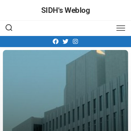
Skip
SIDH′s Weblog
to
content