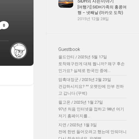
SIDH의 사는이야기
[여행기] SIDH가족의 홍콩여
행 – 넷째날 (마카오 도착)
2015년 12월 28일
0
Guestbook
올드안티
/
2025년 5월 17일
토착왜구란게 대체 뭡니까? 왜구 후손
인가요? 실제로 한국인 중에...
암흑대장군
/
2025년 2월 23일
건강하시지요? ^^ 오랫만에 안부 전하
고 갑니다 (꾸벅)
윌고온
/
2025년 1월 27일
97년 처음 인터넷을 접하고 98년 여기
저기 홈페이지를...
지연
/
2025년 1월 3일
전에 한번 들어오려고 했는데 안되더니
다시 접속되네요. 오예!!!!...