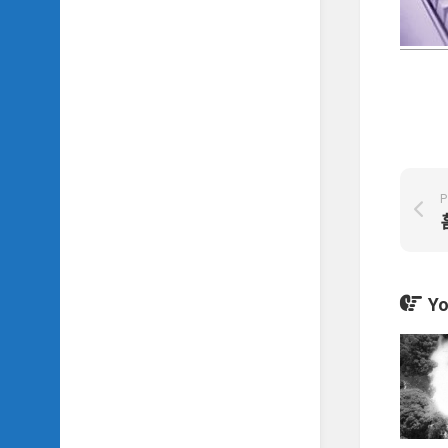
SIDH
의
삼
국
지
이
야
기
SIDH
P
의
영
화
이
야
Yo
기
SIDH
의
영
화
음