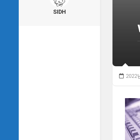
의
건
SIDH
축
물
이
야
기
SIDH
의
낙
서
2022
하
기
SIDH
의
사
는
이
야
기