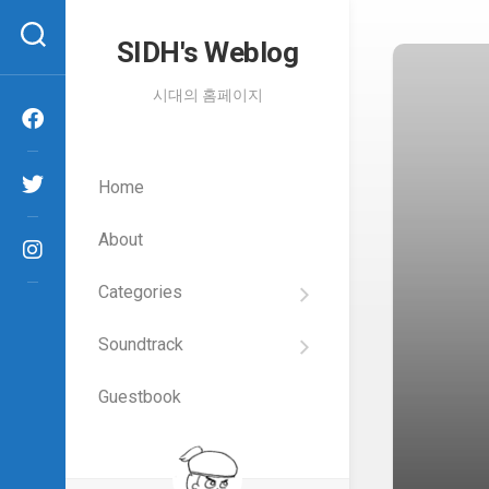
Skip
to
SIDH′s Weblog
content
시대의 홈페이지
Home
About
Categories
SIDH
의
Soundtrack
건
Films
담
이
Guestbook
Artists
야
기
SIDH