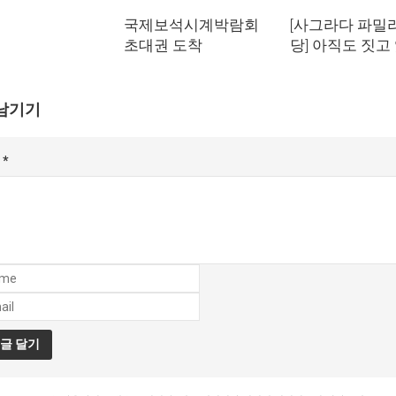
국제보석시계박람회
[사그라다 파밀
초대권 도착
당] 아직도 짓고
남기기
글
*