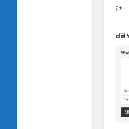
악
담배
이
야
기
SIDH
답글 
의
영
화
댓
베
스
트
5
SIDH
의
잡
문
모
음
SIDH
의