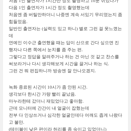
처음 1인 출연자가 1시간반 정도 촬영하고 10분 쉬었다가
다음 1인 출연자가 1시간 정도 촬영했는데
처음엔 좀 버틸만하더니 나중엔 계속 서있기 무리였는지 좀
힘들었음.
일반인 출연자는 (실력도 있고 하니) 별로 그런 걸 못느꼈는
데
연예인 이수근 출연했을 때는 답이 산으로 간다 싶으면 진
행자나 다른 쪽에서 눈치를 좀 주는 편.
그렇다고 정답을 알려주거나 하는 건 아닌 것 같고 찬스를
써보라거나 다시 생각해보게 시간을 끌거나 하는 식.
그런 건 뭐 편집하니까 방송엔 잘 안나오겠지.
녹화 종료된 시간이 10시가 좀 안된 시간.
생각보다 한시간 가량 빨리 끝났음.
마누라한테 갔더니 재밌었다고 좋아함.
근데 모니터에 간간이 내 얼굴이 잡혔는데
전부 다 인상쓰거나 심각한 얼굴인데다 어깨도 좁게 나왔다
고 불만.
(테이블이 낮은 편이라 허리를 좀 숙이고 있었더니)