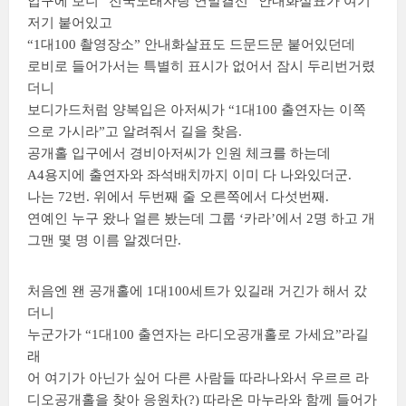
입구에 보니 “전국노래자랑 연말결선” 안내화살표가 여기
저기 붙어있고
“1대100 촬영장소” 안내화살표도 드문드문 붙어있던데
로비로 들어가서는 특별히 표시가 없어서 잠시 두리번거렸
더니
보디가드처럼 양복입은 아저씨가 “1대100 출연자는 이쪽
으로 가시라”고 알려줘서 길을 찾음.
공개홀 입구에서 경비아저씨가 인원 체크를 하는데
A4용지에 출연자와 좌석배치까지 이미 다 나와있더군.
나는 72번. 위에서 두번째 줄 오른쪽에서 다섯번째.
연예인 누구 왔나 얼른 봤는데 그룹 ‘카라’에서 2명 하고 개
그맨 몇 명 이름 알겠더만.
처음엔 왠 공개홀에 1대100세트가 있길래 거긴가 해서 갔
더니
누군가가 “1대100 출연자는 라디오공개홀로 가세요”라길
래
어 여기가 아닌가 싶어 다른 사람들 따라나와서 우르르 라
디오공개홀을 찾아 응원차(?) 따라온 마누라와 함께 들어가