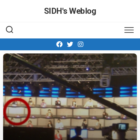
Skip
SIDH′s Weblog
to
content