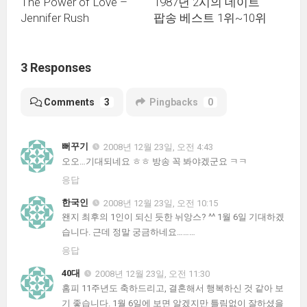
The Power of Love –
1987년 2시의 데이트
Jennifer Rush
팝송 베스트 1위~10위
3 Responses
Comments
3
Pingbacks
0
뻐꾸기
2008년 12월 23일, 오전 4:43
오오…기대되네요 ㅎㅎ 방송 꼭 봐야겠군요 ㅋㅋ
응답
한국인
2008년 12월 23일, 오전 10:15
왠지 최후의 1인이 되신 듯한 뉘앙스? ^^ 1월 6일 기대하겠
습니다. 근데 정말 궁금하네요………
응답
40대
2008년 12월 23일, 오전 11:30
홈피 11주년도 축하드리고, 결혼해서 행복하신 것 같아 보
기 좋습니다. 1월 6일에 보면 알겠지만 틀림없이 잘하셨을