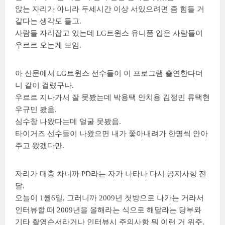
앉는 자리가 아니라 두세시간 이상 서있으려면 좀 힘들 거
같다는 생각도 들고.
사람들 자리잡고 있는데 LG트윈스 유니폼 입은 사람들이
우르르 오는게 보임.
아 신문에서 LG트윈스 선수들이 이 프로그램 출연한다더
니 같이 걸렸구나.
우르르 지나가서 잘 못봤는데 박용택 안치용 김정민 류택현
우규민 봤음.
심수창 나왔다는데 얼굴 못봤음.
타이거즈 선수들이 나왔으면 내가 쫓아내려가 한명씩 안아
주고 왔겠다만.
자리가 대충 차니까 PD라는 자가 나타나 다시 공지사항 전
달.
오늘이 1월6일, 그러니까 2009년 첫방으로 나가는 거라서
인터뷰할 때 2009년을 올해라는 식으로 해달라는 당부와
기타 촬영순서라거나 인터뷰시 주의사항 뭐 이런 거 위주.