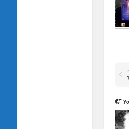
SIDH
의
삼
국
지
이
야
기
SIDH
의
영
P
화
이
야
기
Yo
SIDH
의
영
화
음