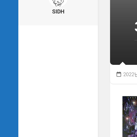
의
건
SIDH
축
물
이
야
기
SIDH
의
낙
서
2022
하
기
SIDH
의
사
는
이
야
기