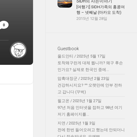
SIDH의 사는이야기
[여행기] SIDH가족의 홍콩여
행 – 넷째날 (마카오 도착)
2015년 12월 28일
0
Guestbook
올드안티
/
2025년 5월 17일
토착왜구란게 대체 뭡니까? 왜구 후손
인가요? 실제로 한국인 중에...
암흑대장군
/
2025년 2월 23일
건강하시지요? ^^ 오랫만에 안부 전하
고 갑니다 (꾸벅)
윌고온
/
2025년 1월 27일
97년 처음 인터넷을 접하고 98년 여기
저기 홈페이지를...
지연
/
2025년 1월 3일
전에 한번 들어오려고 했는데 안되더니
다시 접속되네요. 오예!!!!...