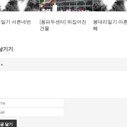
일기 서른네번
[퐁피두센터] 뒤집어진
봉대리일기 아
건물
째
남기기
글
*