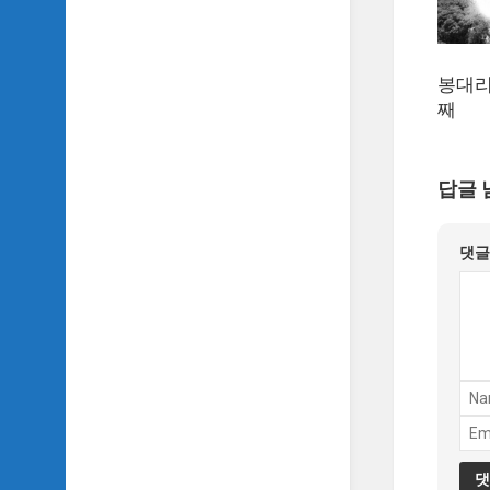
악
이
야
기
봉대리
째
SIDH
의
영
화
답글 
베
스
트
댓
5
SIDH
의
잡
문
모
음
SIDH
의