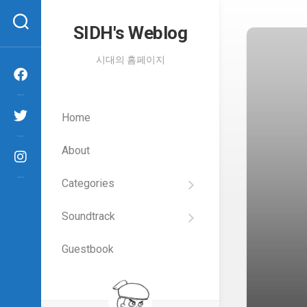
Skip
to
SIDH′s Weblog
content
시대의 홈페이지
Home
About
Categories
SIDH
의
Soundtrack
건
Films
담
이
Guestbook
Artists
야
기
SIDH