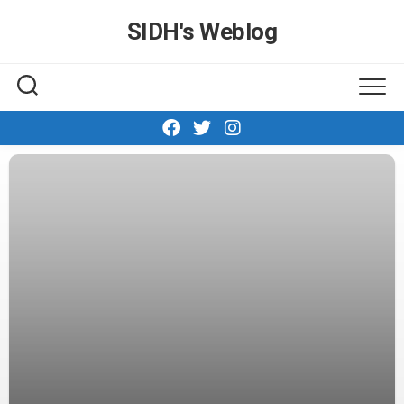
Skip
SIDH′s Weblog
to
content