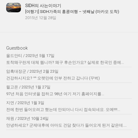
SIDH의 사는이야기
[여행기] SIDH가족의 홍콩여행 – 넷째날 (마카오 도착)
2015년 12월 28일
Guestbook
올드안티
/
2025년 5월 17일
토착왜구란게 대체 뭡니까? 왜구 후손인가요? 실제로 한국인 중에...
암흑대장군
/
2025년 2월 23일
건강하시지요? ^^ 오랫만에 안부 전하고 갑니다 (꾸벅)
윌고온
/
2025년 1월 27일
97년 처음 인터넷을 접하고 98년 여기 저기 홈페이지를...
지연
/
2025년 1월 3일
전에 한번 들어오려고 했는데 안되더니 다시 접속되네요. 오예!!!!...
재원
/
2023년 10월 24일
안녕하세요? 군제대후에 아마도 건담 찾다가 들어오게 된거 같은데....