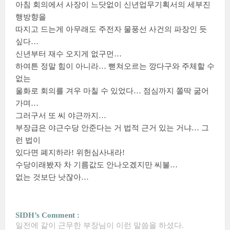
아침 회의에서 사장이 느닷없이 신년업무기획서의 세부진
행방향을
따지고 드는게 아무래도 주전자 물풍선 사건의 파장인 듯
싶다…
신년부터 재수 오지게 없구먼…
하여튼 정말 힘이 아니라… 뻗쳐오르는 깡다구와 주체할 수
없는
울화로 회의를 겨우 마칠 수 있었다… 점심까지 쫄딱 굶어
가며…
그러구서 또 씨 야근까지…
부장급은 야근수당 안준다는 거 법적 근거 있는 거냐… 그
런 법이
있다면 폐지하라! 위헌심사내라!
수당이래봤자 차 기름값도 안나오겠지만 씨불…
없는 것보단 낫잖아…
SIDH’s Comment :
일전에 같이 근무한 부장님이 이런 말씀을 하셨다.