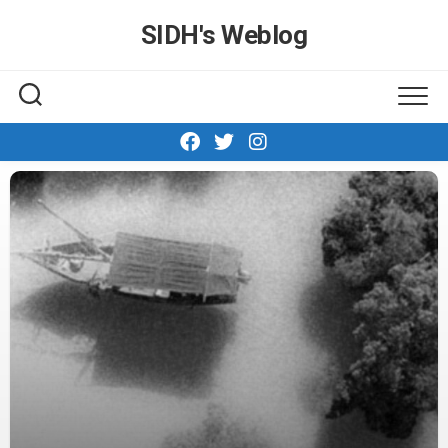
Skip
SIDH′s Weblog
to
content