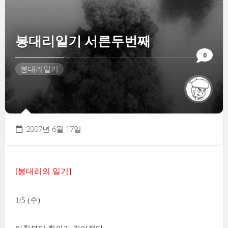
봉대리일기 서른두번째
0
봉대리일기
2007년 6월 17일
[봉대리의 일기]
1/5 (수)