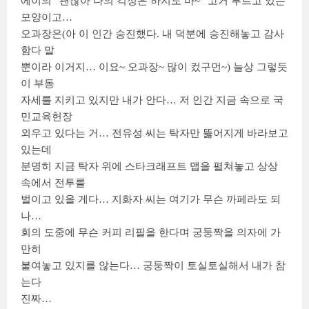
에이의 “괜찮아 나의 걱정은 하지도 마~” 고거 부르고 있는
모양이고…
오과장은(아 이 인간 승진했다. 내 덕분에 승진해놓고 감사
함다 말
뿐이라 이거지… 이요~ 오과장~ 많이 컸구먼~) 늘상 그렇듯
이 부동
자세를 지키고 있지만 내가 안다… 저 인간 지금 속으로 국
민교육헌장
외우고 있다는 거… 전유성 씨는 탁자만 뚫어지게 바라보고
있는데
분명히 지금 탁자 위에 스타크래프트 맵을 펼쳐놓고 상상
속에서 전투를
벌이고 있을 게다… 지화자 씨는 여기가 무슨 까페라도 되
나…
회의 도중에 무슨 커피 리필을 한다며 궁둥짝을 의자에 가
만히
붙여놓고 있지를 않는다… 궁둥짝이 토실토실해서 내가 참
는다
진짜…