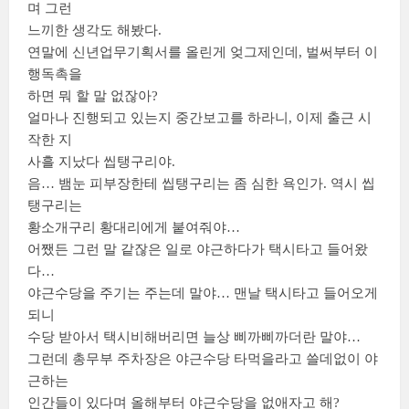
며 그런
느끼한 생각도 해봤다.
연말에 신년업무기획서를 올린게 엊그제인데, 벌써부터 이
행독촉을
하면 뭐 할 말 없잖아?
얼마나 진행되고 있는지 중간보고를 하라니, 이제 출근 시
작한 지
사흘 지났다 씹탱구리야.
음… 뱀눈 피부장한테 씹탱구리는 좀 심한 욕인가. 역시 씹
탱구리는
황소개구리 황대리에게 붙여줘야…
어쨌든 그런 말 같잖은 일로 야근하다가 택시타고 들어왔
다…
야근수당을 주기는 주는데 말야… 맨날 택시타고 들어오게
되니
수당 받아서 택시비해버리면 늘상 삐까삐까더란 말야…
그런데 총무부 주차장은 야근수당 타먹을라고 쓸데없이 야
근하는
인간들이 있다며 올해부터 야근수당을 없애자고 해?