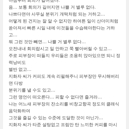
아침부터 회의가 길어졌다.
음… 보통 회의가 길어지면 나쁠 거 별루 없다.
나쁘다면야 사무실 분위기 개떡처럼 되는 거하고…
어떻게 된 건지는 잘 알 수 없지만 하여튼 일이 산더미처럼
쏟아져서 빠른 시일 내에 이것들을 수습해야한다는 거하
고…
뭐 그런 것만 빼면… 나쁠 거 별루 없다…
오전내내 회의랍시고 일 안하고 쭉 빨아버릴 수 있고…
주로 피부장이 떠들지 우리들은 조용히 앉아있으면 되니 정
력낭비도
별반 없고…
지화자 씨가 커피도 계속 리필해주니 피부장만 무시해버리
면 다방
분위기를 낼 수도 있고…
그런 명언이 떠오른다… 피할 수 없다면 즐겨라…
나는 어느새 피부장의 잔소리를 비창교향곡 정도의 클래식
음악화하여
그것을 즐길 수 있는 수준에 도달한 것이 아닌가…
지화자 씨가 타준 설탕없고 프림만 탄 느끼한 커피를 마시