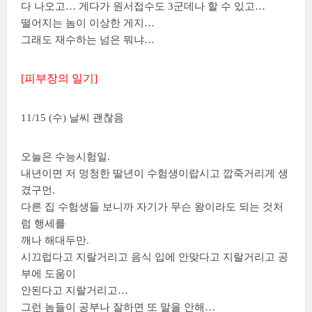
다 나오고… 게다가 원서접수도 3군데나 할 수 있고…
떨어지는 놈이 이상한 게지…
그래도 재수하는 넘은 뭐냐…
[피부장의 일기]
11/15 (수) 날씨 괜찮음
오늘은 수능시험일.
내년이면 저 멍청한 딸년이 수험생이랍시고 깝죽거리게 생
겼구먼.
다른 집 수험생들 보니까 자기가 무슨 왕이라도 되는 것처
럼 행세를
깨나 해대두만.
시끄럽다고 지랄거리고 음식 입에 안맞다고 지랄거리고 공
부에 도움이
안된다고 지랄거리고…
그런 놈들이 공부나 잘하면 또 말을 안해…