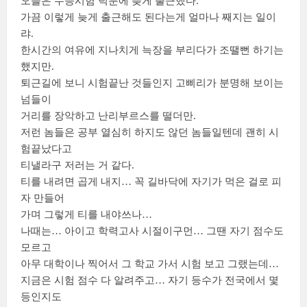
오늘은 수능시험 덕분에 늦게 출근했다.
가끔 이렇게 늦게 출근해도 된다는게 얼마나 째지는 일이
랴.
한시간의 여유에 지나치게 늑장을 부리다가 조땔뻔 하기는
했지만.
퇴근길에 보니 시험끝난 것들인지 고삐리가 분명해 보이는
넘들이
거리를 장악하고 난리부르스를 떨더만.
저런 놈들은 공부 열심히 하지도 않던 놈들일텐데 괜히 시
험끝났다고
티낼라구 저러는 거 같다.
티를 내려면 곱게 내지… 꼭 길바닥에 자기가 먹은 걸로 피
자 만들어
가며 그렇게 티를 내야쓰나…
나때는… 아이고 학력고사 시절이구먼… 그땐 자기 점수도
모르고
아무 대학이나 찍어서 그 학교 가서 시험 보고 그랬는데…
지금은 시험 점수 다 알려주고… 자기 등수가 전국에서 몇
등인지도