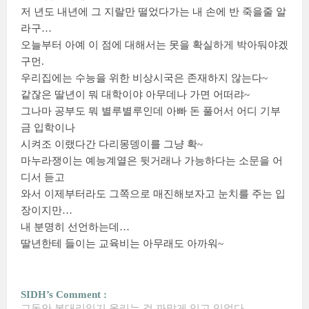
저 년도 내년에 그 지랄만 떨었다가는 내 손에 반 죽을줄 알
라구…
오늘부터 아예 이 점에 대해서는 못을 확실하게 박아둬야겠
구먼.
우리집에는 수능을 위한 비상시국은 존재하지 않는다~
같잖은 딸년이 뭐 대학이야 아무데나 가면 어떠랴~
그나마 공부도 뭐 별루별루인데 아빠 돈 풀어서 어디 기부
금 입학이나
시켜조 이랬다간 다리몽뎅이를 그냥 확~
마누라쟁이는 예능계열은 뒷거래나 가능하다는 소문을 어
디서 듣고
와서 이제부터라도 그쪽으로 매진해보자고 눈치를 주는 입
장이지만…
내 분명히 선언하는데…
딸년한테 들이는 교육비는 아무래도 아까워~
SIDH’s Comment :
그동안 봉대리일기 올리는 걸 까맣게 잊고 있었다.