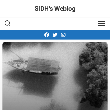
Skip
SIDH′s Weblog
to
content