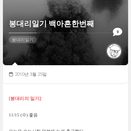
봉대리일기 백아흔한번째
0
봉대리일기
2010년 3월 25일
[봉대리의 일기]
11/15 (수) 좋음