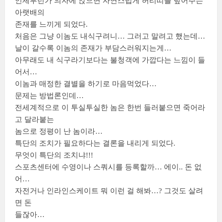
언제부턴가 의자에 앉으면 자연스럽게 허리띠를 덮어주는
아랫배의
존재를 느끼게 되었다.
처음은 그냥 이놈도 내식구려니… 그러고 말려고 했는데…
날이 갈수록 이놈의 존재가 부담스러워지는게…
아무래도 내 식구라기보다는 불청객에 가깝다는 느낌이 들
어서…
이놈과 매정한 결별을 하기로 마음먹었다…
문제는 방법론인데…
전세계적으로 이 투실투실한 놈은 한번 들러붙으면 죽어라
고 달라붙는
놈으로 정평이 난 놈이라…
특단의 조치가 필요하다는 결론을 내리게 되었다.
무엇이 특단의 조치냐!!!
스포츠센터에 수영이나 스쿼시를 등록할까… 에이.. 돈 없
어…
자전거나 인라인스케이트 뭐 이런 걸 해봐…? 그것도 살려
면 돈
들잖아…