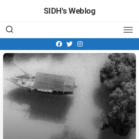
Skip
SIDH′s Weblog
to
content