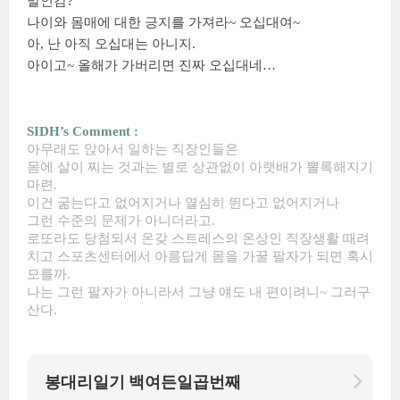
말인감?
나이와 몸매에 대한 긍지를 가져라~ 오십대여~
아, 난 아직 오십대는 아니지.
아이고~ 올해가 가버리면 진짜 오십대네…
SIDH’s Comment :
아무래도 앉아서 일하는 직장인들은
몸에 살이 찌는 것과는 별로 상관없이 아랫배가 뽈록해지기
마련.
이건 굶는다고 없어지거나 열심히 뛴다고 없어지거나
그런 수준의 문제가 아니더라고.
로또라도 당첨되서 온갖 스트레스의 온상인 직장생활 때려
치고 스포츠센터에서 아름답게 몸을 가꿀 팔자가 되면 혹시
모를까.
나는 그런 팔자가 아니라서 그냥 얘도 내 편이려니~ 그러구
산다.
봉대리일기 백여든일곱번째