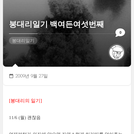
봉대리일기 백여든여섯번째
0
봉대리일기
2009년 9월 27일
[봉대리의 일기]
11/6 (월) 괜찮음