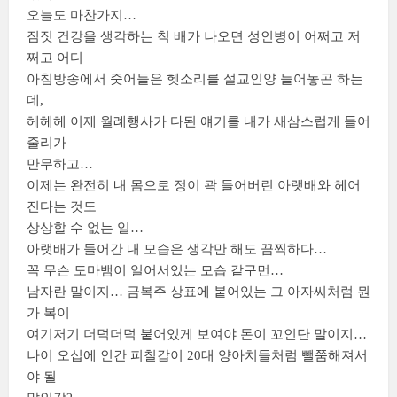
오늘도 마찬가지…
짐짓 건강을 생각하는 척 배가 나오면 성인병이 어쩌고 저
쩌고 어디
아침방송에서 줏어들은 헷소리를 설교인양 늘어놓곤 하는
데,
헤헤헤 이제 월례행사가 다된 얘기를 내가 새삼스럽게 들어
줄리가
만무하고…
이제는 완전히 내 몸으로 정이 콱 들어버린 아랫배와 헤어
진다는 것도
상상할 수 없는 일…
아랫배가 들어간 내 모습은 생각만 해도 끔찍하다…
꼭 무슨 도마뱀이 일어서있는 모습 같구먼…
남자란 말이지… 금복주 상표에 붙어있는 그 아자씨처럼 뭔
가 복이
여기저기 더덕더덕 붙어있게 보여야 돈이 꼬인단 말이지…
나이 오십에 인간 피칠갑이 20대 양아치들처럼 뺄쭘해져서
야 될