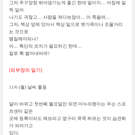
그저 주구장창 뛰어댕기는게 좋긴 한데 말이지… 아침에 일
찍 일어
나기도 귀찮고… 사람들 쳐다보잖아… 아 쪽팔려…
그저, 책상 앞에 앉아서 책상 밑으로 뱃가죽이나 조물거리
는 것으로
땜질해야되나?
아… 특단의 조치가 필요하긴 한데…
칼로 확 썰어내버려?
[피부장의 일기]
11/6 (월) 날씨 좋음
달이 바뀌고 첫번째 월요일만 되면 마누라쟁이는 무슨 스포
츠센터 같은
곳에 등록이라도 해보라고 옆구리 쿡쿡 찌르는 것이 습관화
가 되어가고
있다.