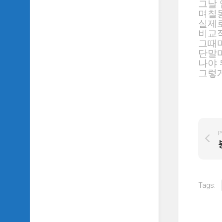
그날
며칠동
실제로
비교적
그때마
단말마
나야 
그렇게
P
Tags: