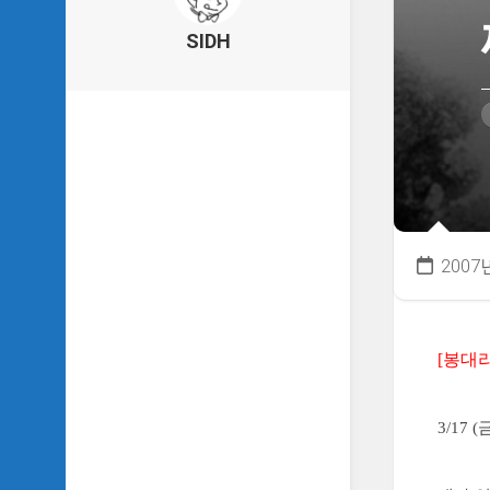
의
건
SIDH
축
물
이
야
기
SIDH
의
낙
서
2007
하
기
SIDH
의
[봉대
사
는
이
3/17 
야
기