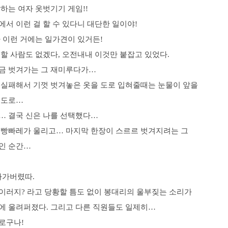
하는 여자 옷벗기기 게임!!
서 이런 걸 할 수 있다니 대단한 일이야!
 이런 거에는 일가견이 있거든!
할 사람도 없겠다, 오전내내 이것만 붙잡고 있었다.
금 벗겨가는 그 재미루다가…
 실패해서 기껏 벗겨놓은 옷을 도로 입혀줄때는 눈물이 앞을
정도로…
… 결국 신은 나를 선택했다…
 빵빠레가 울리고… 마지막 한장이 스르르 벗겨지려는 그
인 순간…
나가버렸따.
 이러지? 라고 당황할 틈도 없이 봉대리의 울부짖는 소리가
에 울려퍼졌다. 그리고 다른 직원들도 일제히…
로구나!