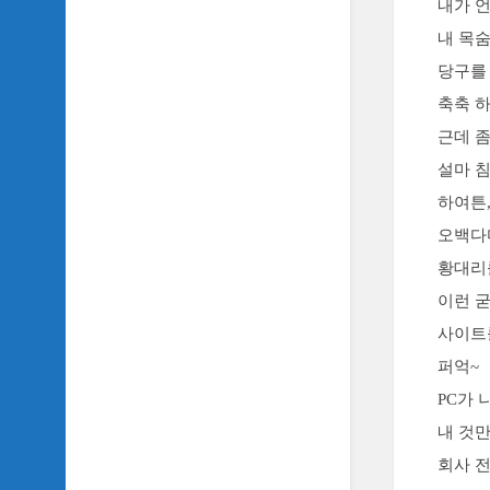
내가 
SIDH
내 목
의
삼
당구를
국
축축 
지
이
근데 
야
설마 침
기
하여튼,
SIDH
오백다
의
영
황대리를
화
이런 
이
야
사이트
기
퍼억~
SIDH
PC가 
의
내 것만
영
화
회사 전
음