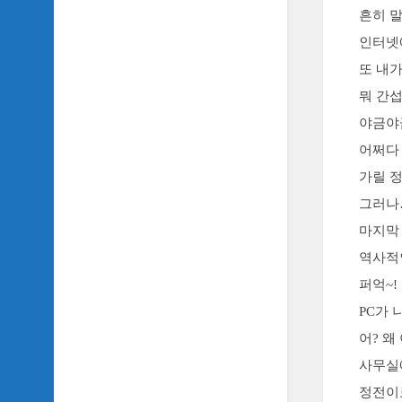
흔히 말
인터넷에
또 내가
뭐 간섭
야금야
어쩌다
가릴 
그러나
마지막
역사적
퍼억~!
PC가 
어? 왜
사무실
정전이