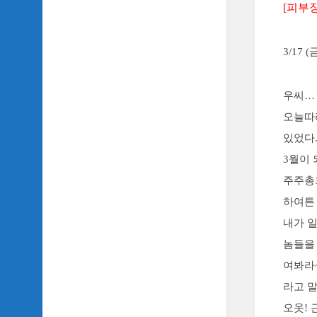
[피부
TV
이
야
3/17
기
SIDH
우씨…
의
추
오늘따
천
있었다
OST
3월이
SIDH
의
주주총
홈
하여튼
페
이
내가 일
지
놈들을
운
영
여봐라
라고 
오옷! 