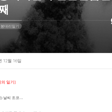
째
봉대리일기
년 12월 16일
리의 일기]
(금) 날씨 조코…