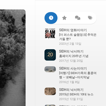
SIDH의 영화이야기
[더 퍼스트 슬램덩크] 추억은
거들 뿐?
2023년 2월 13일
SIDH의 낙서하기
홈페이지 20주년 기념
2017년 12월 20일
SIDH의 사는이야기
[여행기] SIDH가족의 홍콩여
행 – 넷째날~마지막날
2016년 1월 8일
SIDH의 낙서하기
2015년 SIDH의 10대 뉴스
2015년 12월 31일