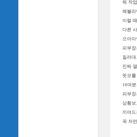
뭐 작업
악
이
해볼라던
야
이럴 
기
다른 사
SIDH
의
으아아
영
피부장
화
베
질러대
스
진짜 
트
5
뜻모를
10여
SIDH
의
피부장
잡
상황보
문
모
끼여드
음
꼭 저
SIDH
의