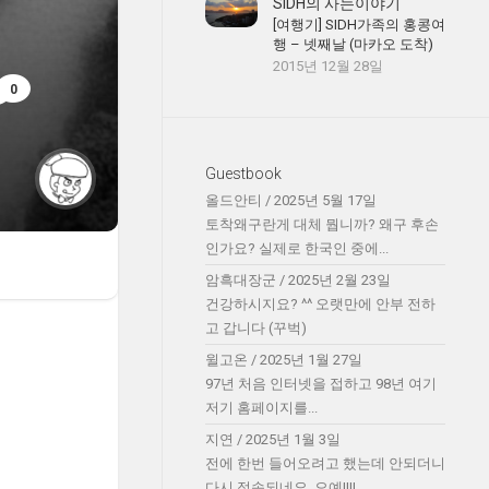
SIDH의 사는이야기
[여행기] SIDH가족의 홍콩여
행 – 넷째날 (마카오 도착)
2015년 12월 28일
0
Guestbook
올드안티
/
2025년 5월 17일
토착왜구란게 대체 뭡니까? 왜구 후손
인가요? 실제로 한국인 중에...
암흑대장군
/
2025년 2월 23일
건강하시지요? ^^ 오랫만에 안부 전하
고 갑니다 (꾸벅)
윌고온
/
2025년 1월 27일
97년 처음 인터넷을 접하고 98년 여기
저기 홈페이지를...
지연
/
2025년 1월 3일
전에 한번 들어오려고 했는데 안되더니
다시 접속되네요. 오예!!!!...