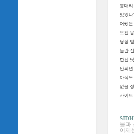
봉대리
있었나
어쨌든
오전 
당장 
놀란 
한전 
안되면 
아직도 
없을 정
사이트
SIDH
불과 
이제