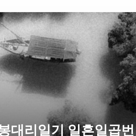
봉대리일기 일흔일곱번