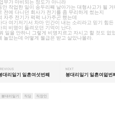
 업무가 마비되는 정도가 아니라
안 작업한 일이 송두리째 날아가는 대형사고가 될 거
 전에 다니던 회사가 전기를 좀 무리하게 썼는지
 자주 전기가 퍽퍽 나가주곤 했는데
다 여기저기서 차마 인간이 내는 소리라고 믿기 힘든
의 비명이 들려오던 기억이 난다.
뭐 일을 안하니 그렇게 비명지르고 자시고 할 것도 없
 놀았는데 어떻게 월급은 받고 살았나몰라.
REVIOUS
NEXT
봉대리일기 일흔여섯번째
봉대리일기 일흔여덟번
봉대리일기
직딩
직장인