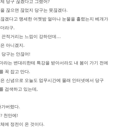
언제 당구 끊겠다고 그랬어?
숨을 끊으면 끊었지 당구는 못끊겠다.
 끊겠다고 맹세한 어젯밤 얼마나 눈물을 흘렸는지 베개가
하더라구.
좀 끈적거리는 느낌이 강하던데…
은 아니겠지.
 당구는 안끊어!
마라는 변대리한테 특강을 받아서라도 내 봄이 가기 전에
 꼭 잡고 만다.
굳은 신념으로 오늘도 업무시간에 몰래 인터넷에서 당구
를 검색하고 있는데,
나가버렸다.
? 천만에!
체에 정전이 온 것이다.