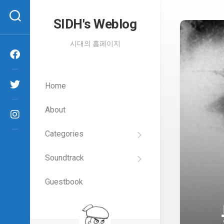
Skip
to
SIDH′s Weblog
content
시대의 홈페이지
Home
About
Categories
SIDH
의
Soundtrack
건
Films
담
이
Guestbook
Artists
야
기
SIDH