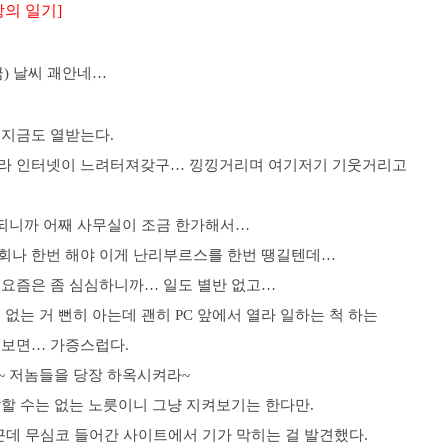
장의 일기]
 (금) 날씨 괘안네…
 지금도 열받는다.
라 인터넷이 느려터져갖구… 낑낑거리며 여기저기 기웃거리고
.
 되니까 어째 사무실이 조금 한가해서…
회나 한번 해야 이게 난리부르스를 한번 땡길텐데…
 요즘은 좀 심심하니까… 일도 별반 없고…
 없는 거 뻔히 아는데 괜히 PC 앞에서 열라 일하는 척 하는
 보면… 가증스럽다.
~ 저놈들을 당장 하옥시켜라~
말할 수는 없는 노릇이니 그냥 지켜보기는 한다만.
근데 무심코 들어간 사이트에서 기가 막히는 걸 발견했다.