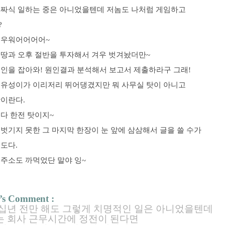
 짜식 일하는 중은 아니었을텐데 저놈도 나처럼 게임하고
?
 우워어어어어~
몽땅과 오후 절반을 투자해서 겨우 벗겨놨더만~
범인을 잡아와! 원인결과 분석해서 보고서 제출하라구 그래!
전유성이가 이리저리 뛰어댕겼지만 뭐 사무실 탓이 아니고
탓이란다.
다 한전 탓이지~
벗기지 못한 그 마지막 한장이 눈 앞에 삼삼해서 글을 쓸 수가
도다.
 주소도 까먹었단 말야 잉~
’s Comment :
십년 전만 해도 그렇게 치명적인 일은 아니었을텐데
는 회사 근무시간에 정전이 된다면