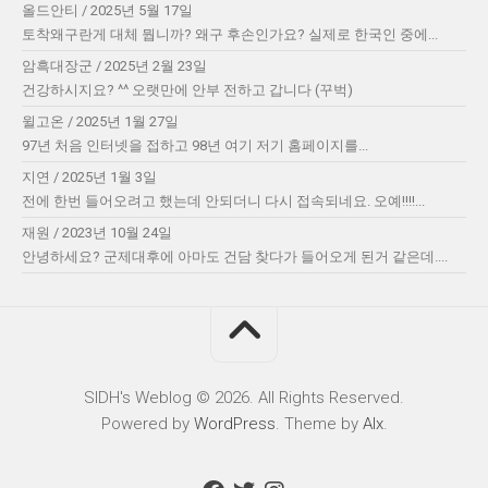
올드안티
/
2025년 5월 17일
토착왜구란게 대체 뭡니까? 왜구 후손인가요? 실제로 한국인 중에...
암흑대장군
/
2025년 2월 23일
건강하시지요? ^^ 오랫만에 안부 전하고 갑니다 (꾸벅)
윌고온
/
2025년 1월 27일
97년 처음 인터넷을 접하고 98년 여기 저기 홈페이지를...
지연
/
2025년 1월 3일
전에 한번 들어오려고 했는데 안되더니 다시 접속되네요. 오예!!!!...
재원
/
2023년 10월 24일
안녕하세요? 군제대후에 아마도 건담 찾다가 들어오게 된거 같은데....
SIDH′s Weblog © 2026. All Rights Reserved.
Powered by
WordPress
. Theme by
Alx
.