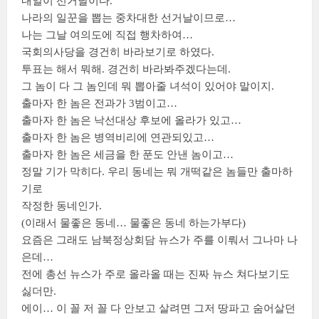
내일이 선거날이다.
나라의 일꾼을 뽑는 중차대한 선거날이므로…
나는 그날 여의도에 직접 행차하여…
국회의사당을 경건히 바라보기로 하였다.
투표는 해서 뭐해. 경건히 바라봐주겠다는데.
그 놈이 다 그 놈인데 뭐 뽑아줄 녀석이 있어야 말이지.
출마자 한 놈은 전과가 3범이고…
출마자 한 놈은 낙선대상 후보에 올라가 있고…
출마자 한 놈은 병역비리에 연관되있고…
출마자 한 놈은 세금을 한 푼도 안낸 놈이고…
정말 기가 막히다. 우리 동네는 뭐 개떡같은 놈들만 출마하
기로
작정한 동네인가.
(이래서 물좋은 동네… 물좋은 동네 하는가부다)
요즘은 그래도 남북정상회담 뉴스가 주를 이뤄서 그나마 나
은데…
전에 총선 뉴스가 주로 올라올 때는 진짜 뉴스 쳐다보기도
싫더만.
에이… 이 꼴 저 꼴 다 안보고 살려면 그저 땅파고 숨어살던