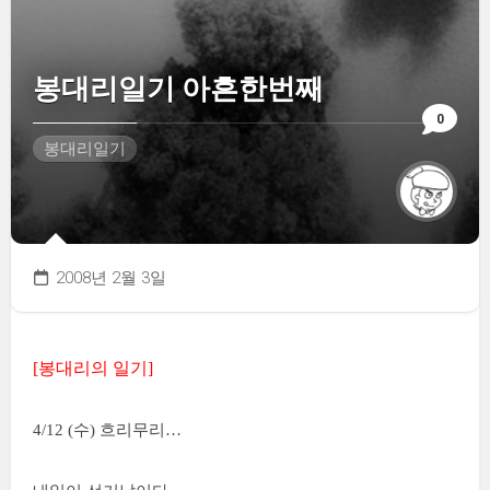
봉대리일기 아흔한번째
0
봉대리일기
2008년 2월 3일
[봉대리의 일기]
4/12 (수) 흐리무리…