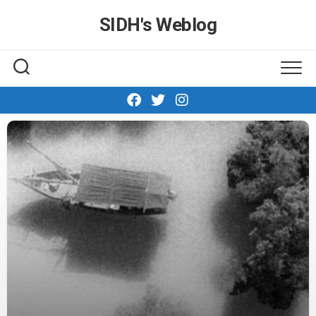
Skip
SIDH′s Weblog
to
content