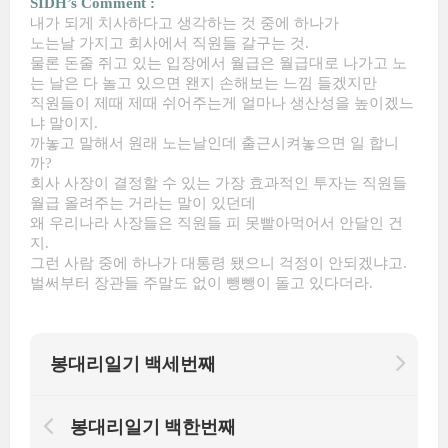
SIDH’s Comment :
내가 되게 치사하다고 생각하는 것 중에 하나가
노는날 가지고 회사에서 직원들 갈구는 것.
물론 돈줄 쥐고 있는 입장에서 월급은 월급대로 나가고 노
는 날은 다 놀고 있으면 왠지 손해보는 느낌 들겠지만
직원들이 제때 제때 쉬어주는게 얼마나 생산성을 높이겠느
냐 말이지.
까놓고 말해서 원래 노는날인데 출근시켜놓으면 일 합니
까?
회사 사장이 결정할 수 있는 가장 효과적인 투자는 직원들
월급 올려주는 거라는 말이 있던데
왜 우리나라 사장들은 직원들 피 못빨아먹어서 안달인 건
지.
그런 사람 중에 하나가 대통령 됐으니 걱정이 안되겠냐고.
벌써부터 장관들 주말도 없이 뺑뺑이 돌고 있다더라.
봉대리일기 백세번째
봉대리일기 백한번째