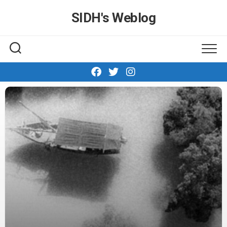
Skip
SIDH′s Weblog
to
content