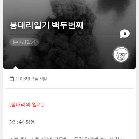
봉대리일기 백두번째
0
봉대리일기
2008년 3월 9일
[봉대리의 일기]
5/3 (수) 맑음