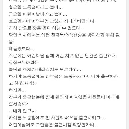
이번 주는 마치 3일만 근무하는 듯한 착각에 빠지게 한다.
월요일 노동절이라고 놀아…
금요일 어린이날이라고 놀아…
토요일이야 어영부영 그렇게 지나가버릴테니…
허허 참으로 좋은 일이 아닐 수 없도다…
당연 회사에서는 이런 전력누수(?)현상을 방지하기 위해 칼
을
빼들었도다…
소문에는 어린이날 집에 어린 자녀 없는 인간은 출근해서
정상근무하라는
특단의 조치가 내려질지도 모른다고…
하기야 노동절에도 간부급은 노동자가 아니니까 출근하라
고 한 회사기는
하지만…
간부가 출근했는데 집에 편하게 퍼져있을 사원들이 어디메
있겠슴까?
…내가 있구나.
하여튼 노동절에도 전 사원의 40%를 출근시키고…
어린이날에도 그만큼은 출근시킬 작정인가벼…