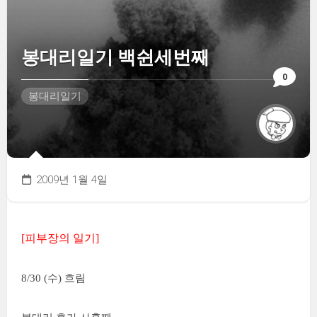
봉대리일기 백쉰세번째
0
봉대리일기
2009년 1월 4일
[피부장의 일기]
8/30 (수) 흐림