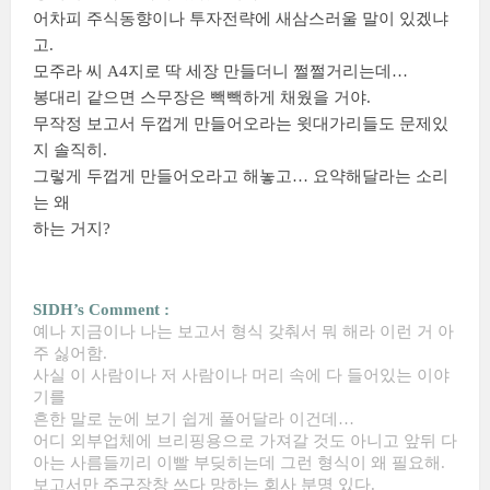
어차피 주식동향이나 투자전략에 새삼스러울 말이 있겠냐
고.
모주라 씨 A4지로 딱 세장 만들더니 쩔쩔거리는데…
봉대리 같으면 스무장은 빽빽하게 채웠을 거야.
무작정 보고서 두껍게 만들어오라는 윗대가리들도 문제있
지 솔직히.
그렇게 두껍게 만들어오라고 해놓고… 요약해달라는 소리
는 왜
하는 거지?
SIDH’s Comment :
예나 지금이나 나는 보고서 형식 갖춰서 뭐 해라 이런 거 아
주 싫어함.
사실 이 사람이나 저 사람이나 머리 속에 다 들어있는 이야
기를
흔한 말로 눈에 보기 쉽게 풀어달라 이건데…
어디 외부업체에 브리핑용으로 가져갈 것도 아니고 앞뒤 다
아는 사름들끼리 이빨 부딪히는데 그런 형식이 왜 필요해.
보고서만 주구장창 쓰다 망하는 회사 분명 있다.