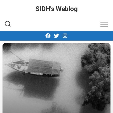
Skip
SIDH′s Weblog
to
content