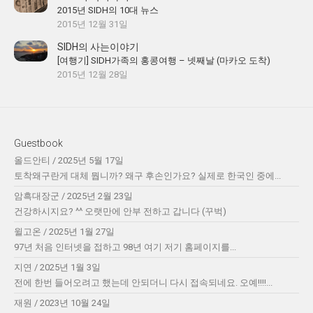
2015년 SIDH의 10대 뉴스
2015년 12월 31일
SIDH의 사는이야기
[여행기] SIDH가족의 홍콩여행 – 넷째날 (마카오 도착)
2015년 12월 28일
Guestbook
올드안티
/
2025년 5월 17일
토착왜구란게 대체 뭡니까? 왜구 후손인가요? 실제로 한국인 중에...
암흑대장군
/
2025년 2월 23일
건강하시지요? ^^ 오랫만에 안부 전하고 갑니다 (꾸벅)
윌고온
/
2025년 1월 27일
97년 처음 인터넷을 접하고 98년 여기 저기 홈페이지를...
지연
/
2025년 1월 3일
전에 한번 들어오려고 했는데 안되더니 다시 접속되네요. 오예!!!!...
재원
/
2023년 10월 24일