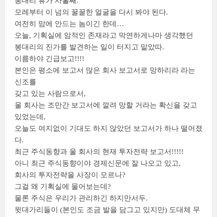
봉대리 휴가 사흘째.
모레부터 이 넘의 꿀꿀한 얼굴을 다시 봐야 된다.
여전히 맘에 안드는 놈이긴 한데…
오늘, 기획실에 암적인 존재라고 막연하게나마 생각했던
봉대리의 진가를 발견하는 일이 터지고 말았따.
이름하야 긴급보고!!!!
본인은 평소에 보고서 많은 회사 보고서로 망하리라 라는
신조를
갖고 있는 사람으로서,
울 회사는 조만간 보고서에 깔려 망할 거라는 확신을 갖고
있었는데,
오늘도 여지없이 기대도 하지 않았던 보고서가 하나 떨어졌
다.
최근 주식동향과 울 회사의 현재 투자전략 보고서!!!!!
아니 최근 주식동향이야 경제신문에 잘 나오고 있고,
회사의 투자전략을 사장이 모르나?
그걸 왜 기획실에 물어보는데?
물론 주식은 우리가 관리하긴 하지만서두.
윗대가리들이 (본인도 조금 발을 담그고 있지만) 도대체 무