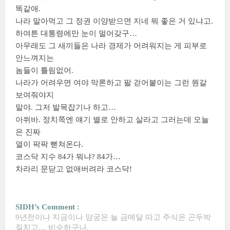
똑같애.
나라 말아먹고 그 정권 이양받으면 지네 뭐 좋은 거 있냐고.
하여튼 대통령에만 눈이 멀어갖구…
아무래도 그 새끼들은 나라 경제가 어려워지는 게 피부로
안느껴지는
놈들이 틀림없어.
나라가 어려우면 여야 막론하고 팔 걷어붙이는 그런 뭔갈
보여줘야지
말야. 그저 발목잡기나 하고…
아쒸바. 정치쪽엔 얘기 별로 안하고 살라고 그러는데 오늘
은 진짜
열이 팍팍 뻗쳐온다.
코스닥 지수 84가 뭐냐? 84가…
차라리 문닫고 없애버려라 코스닥!
SIDH’s Comment :
9년전이나 지금이나 양궁은 늘 금메달 따고 주식은 곤두박
질치고… 비슷하구나.