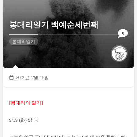
봉대리일기 백예순세번째
0
봉대리일기
2009년 2월 15일
[봉대리의 일기]
9/19 (화) 맑다!