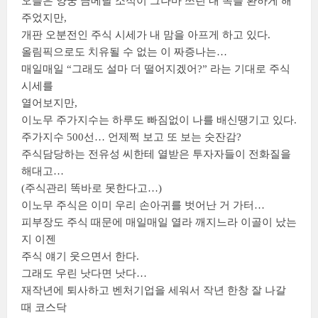
오늘은 양궁 금메달 소식이 그나마 쓰린 내 속을 환하게 해
주었지만,
개판 오분전인 주식 시세가 내 맘을 아프게 하고 있다.
올림픽으로도 치유될 수 없는 이 짜증나는…
매일매일 “그래도 설마 더 떨어지겠어?” 라는 기대로 주식
시세를
열어보지만,
이노무 주가지수는 하루도 빠짐없이 나를 배신땡기고 있다.
주가지수 500선… 언제쩍 보고 또 보는 숫잔감?
주식담당하는 전유성 씨한테 열받은 투자자들이 전화질을
해대고…
(주식관리 똑바로 못한다고…)
이노무 주식은 이미 우리 손아귀를 벗어난 거 가터…
피부장도 주식 때문에 매일매일 열라 깨지느라 이골이 났는
지 이젠
주식 얘기 웃으면서 한다.
그래도 우린 낫다면 낫다…
재작년에 퇴사하고 벤처기업을 세워서 작년 한창 잘 나갈
때 코스닥