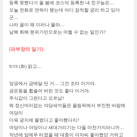
등록 못했다가 올 봄에 코스닥 등록한 내 친구놈은…
오늘 전화로 연락이 됐는데 어디 잠적할 궁리 하고 있더
군…
나라 꼴이 왜 이러나 몰라…
남북 화해 분위기만으로는 어쩔 수 없는 일인가?
[피부장의 일기]
9/19 (화) 맑고…
양궁에서 금메달 딴 거… 그건 조타 이거야.
금은동을 휩쓸어 버린 것도 좋다 이거야.
주식값이 그런다고 오르남?
뭐 정신머리없는 야당새끼들은 올림픽에서 부진한 바람에
여당이
더욱 궁지에 몰렸다고 좋아했다지?
여당이나 야당이나 새대가리기는 다들 마찬가지라니까…
작년에 암에푸 터졌을 때 대중이 아자씨 좋아했던 거하고