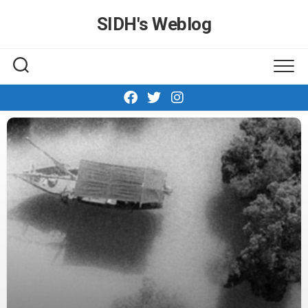
Skip
SIDH′s Weblog
to
content