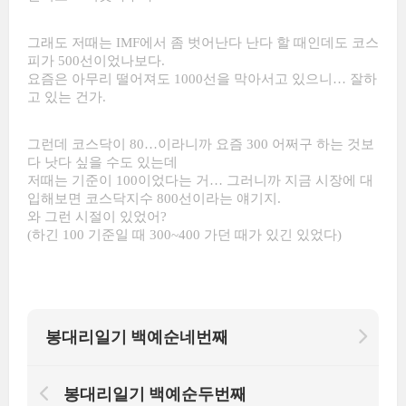
그래도 저때는 IMF에서 좀 벗어난다 난다 할 때인데도 코스
피가 500선이었나보다.
요즘은 아무리 떨어져도 1000선을 막아서고 있으니… 잘하
고 있는 건가.
그런데 코스닥이 80…이라니까 요즘 300 어쩌구 하는 것보
다 낫다 싶을 수도 있는데
저때는 기준이 100이었다는 거… 그러니까 지금 시장에 대
입해보면 코스닥지수 800선이라는 얘기지.
와 그런 시절이 있었어?
(하긴 100 기준일 때 300~400 가던 때가 있긴 있었다)
봉대리일기 백예순네번째
봉대리일기 백예순두번째