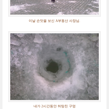
이날 손맛을 보신 A부동산 사장님.
내가 2시간동안 허탕친 구멍