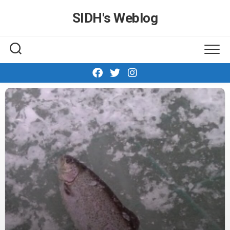
Skip
SIDH′s Weblog
to
content