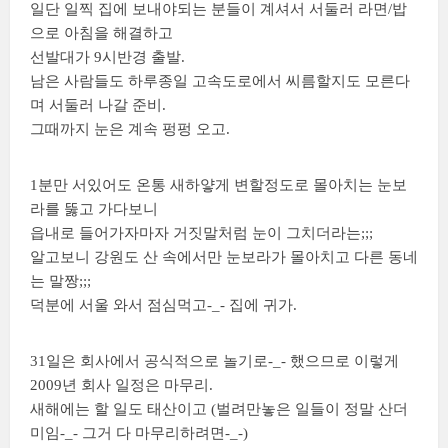
일단 일찍 집에 보내야되는 분들이 계셔서 서둘러 라면/밥
으로 아침을 해결하고
선발대가 9시반경 출발.
남은 사람들도 하루종일 고속도로에서 씨름할지도 모른다
며 서둘러 나갈 준비.
그때까지 눈은 계속 펑펑 오고.
1분만 서있어도 온통 새하얗게 변할정도로 몰아치는 눈보
라를 뚫고 가다보니
읍내로 들어가자마자 거짓말처럼 눈이 그치더라는;;;
알고보니 강원도 산 속에서만 눈보라가 몰아치고 다른 동네
는 말짱;;;
덕분에 서울 와서 점심먹고-_- 집에 귀가.
31일은 회사에서 공식적으로 놀기로-_- 했으므로 이렇게
2009년 회사 일정은 마무리.
새해에는 할 일도 태산이고 (벌려만놓은 일들이 정말 산더
미임-_- 그거 다 마무리하려면-_-)