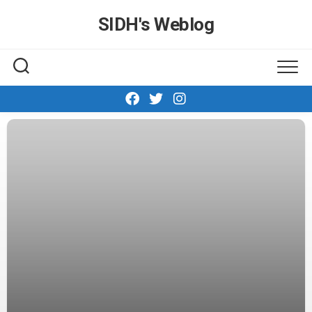
Skip
SIDH′s Weblog
to
content