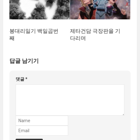
봉대리일기 백일곱번
제타건담 극장판을 기
째
다리며
답글 남기기
댓글
*