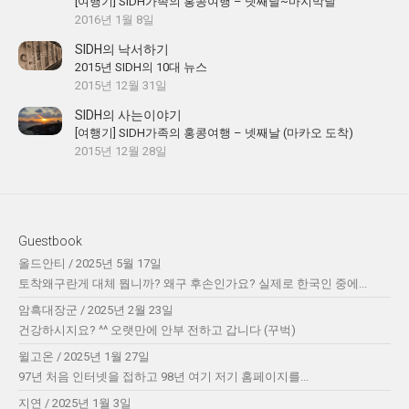
[여행기] SIDH가족의 홍콩여행 – 넷째날~마지막날
2016년 1월 8일
SIDH의 낙서하기
2015년 SIDH의 10대 뉴스
2015년 12월 31일
SIDH의 사는이야기
[여행기] SIDH가족의 홍콩여행 – 넷째날 (마카오 도착)
2015년 12월 28일
Guestbook
올드안티
/
2025년 5월 17일
토착왜구란게 대체 뭡니까? 왜구 후손인가요? 실제로 한국인 중에...
암흑대장군
/
2025년 2월 23일
건강하시지요? ^^ 오랫만에 안부 전하고 갑니다 (꾸벅)
윌고온
/
2025년 1월 27일
97년 처음 인터넷을 접하고 98년 여기 저기 홈페이지를...
지연
/
2025년 1월 3일