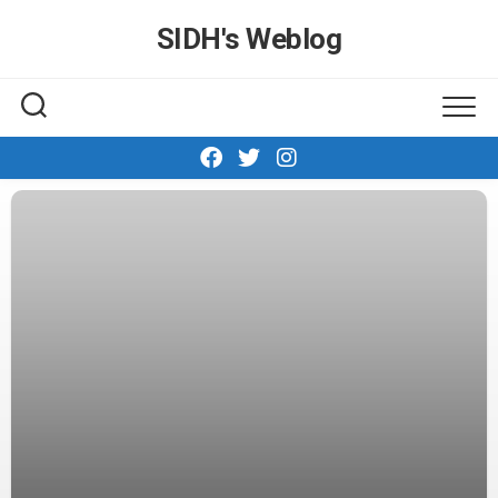
Skip
SIDH′s Weblog
to
content