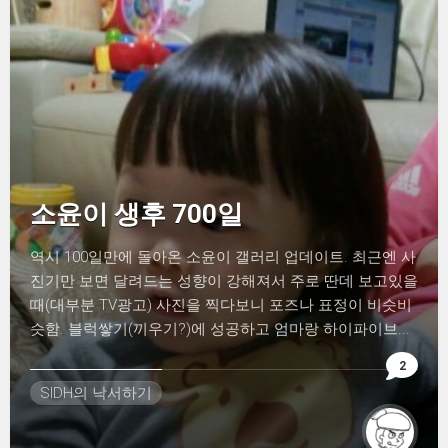
소윤이 생후 700일
역시 100일만에 돌아온 소윤이 갤러리 업데이트. 최근엔 사
진기만 보면 달려드는 성향이 강해져서 주로 딴데 보고있을
때(대부분 TV광고) 사진을 찍다보니 포즈나 표정이 비슷비
슷함. 블럭쌓기(끼우기?)에 성공하고 엄마랑 하이파이브...
2
SIDH의 낙서하기