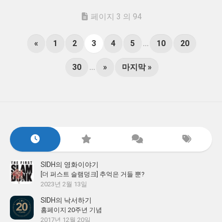
페이지 3 의 94
«
1
2
3
4
5
...
10
20
30
...
»
마지막 »
SIDH의 영화이야기
[더 퍼스트 슬램덩크] 추억은 거들 뿐?
2023년 2월 13일
SIDH의 낙서하기
홈페이지 20주년 기념
2017년 12월 20일