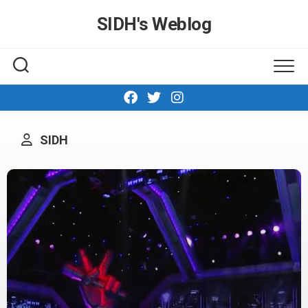
Skip
SIDH′s Weblog
to
content
SIDH