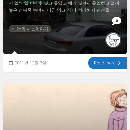
서 일찍 일어난 후 씻고 옷입고 애기 씻겨서 옷입히고 얼려
놓은 전복죽 녹여서 아침 먹고 짐 다 정리해서 펜션을...
0
SIDH의 사는이야기
2011년 12월 3일
Read more