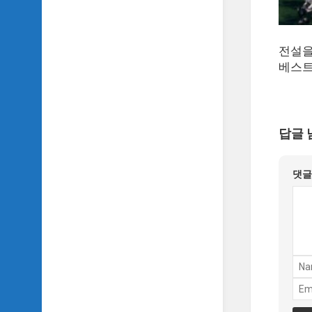
악
이
야
기
전설을
베스트
SIDH
의
영
화
베
답글 
스
트
5
댓
SIDH
의
잡
문
모
음
SIDH
의