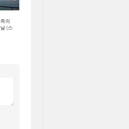
가족의
날 (스