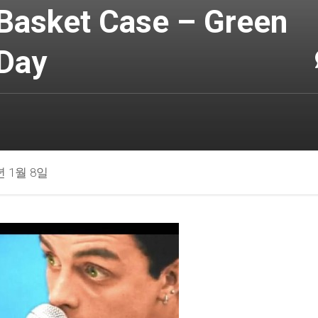
Basket Case – Green
Day
년 1월 8일