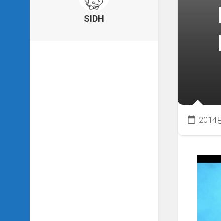
의
건
SIDH
축
물
이
야
기
SIDH
의
낙
서
2014
하
기
SIDH
의
사
는
이
야
기