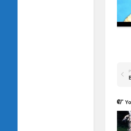
SIDH
의
삼
국
지
이
야
기
SIDH
의
영
P
화
이
야
기
Yo
SIDH
의
영
화
음