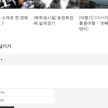
[여행기] SIDH
 소재로 한 영화
[복학생시절] 동창회장
홍콩여행 – 셋째
 5
배 설계경기
탠리)
남기기
글
*