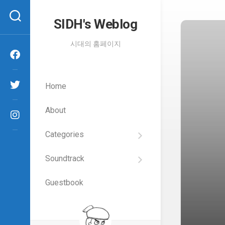
Skip
to
SIDH′s Weblog
content
시대의 홈페이지
Home
About
Categories
SIDH
의
Soundtrack
건
Films
담
이
Guestbook
Artists
야
기
SIDH