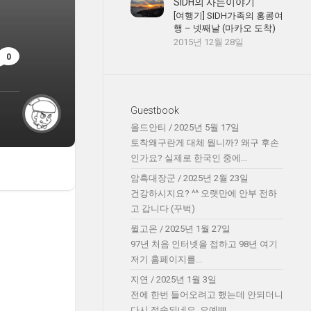
SIDH의 사는이야기
[여행기] SIDH가족의 홍콩여
행 – 넷째날 (마카오 도착)
2015년 12월 28일
0
Guestbook
올드안티
/
2025년 5월 17일
토착왜구란게 대체 뭡니까? 왜구 후손
인가요? 실제로 한국인 중에...
암흑대장군
/
2025년 2월 23일
건강하시지요? ^^ 오랫만에 안부 전하
고 갑니다 (꾸벅)
윌고온
/
2025년 1월 27일
97년 처음 인터넷을 접하고 98년 여기
저기 홈페이지를...
지연
/
2025년 1월 3일
전에 한번 들어오려고 했는데 안되더니
다시 접속되네요. 오예!!!!...