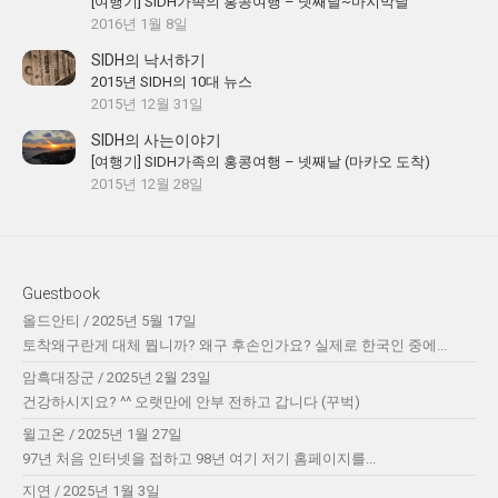
[여행기] SIDH가족의 홍콩여행 – 넷째날~마지막날
2016년 1월 8일
SIDH의 낙서하기
2015년 SIDH의 10대 뉴스
2015년 12월 31일
SIDH의 사는이야기
[여행기] SIDH가족의 홍콩여행 – 넷째날 (마카오 도착)
2015년 12월 28일
Guestbook
올드안티
/
2025년 5월 17일
토착왜구란게 대체 뭡니까? 왜구 후손인가요? 실제로 한국인 중에...
암흑대장군
/
2025년 2월 23일
건강하시지요? ^^ 오랫만에 안부 전하고 갑니다 (꾸벅)
윌고온
/
2025년 1월 27일
97년 처음 인터넷을 접하고 98년 여기 저기 홈페이지를...
지연
/
2025년 1월 3일