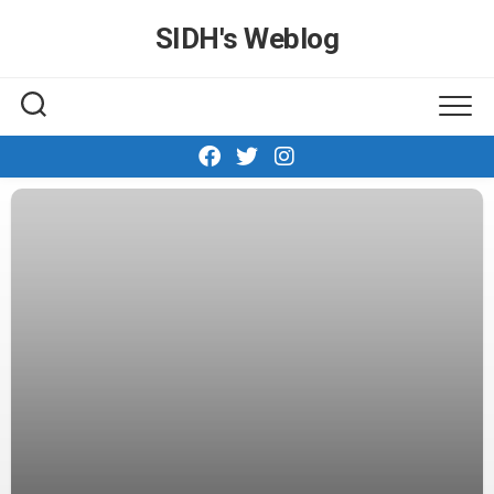
Skip
SIDH′s Weblog
to
content