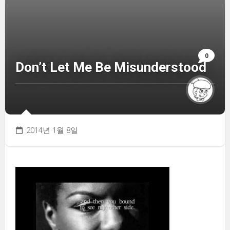
0
Don’t Let Me Be Misunderstood
2014년 1월 8일