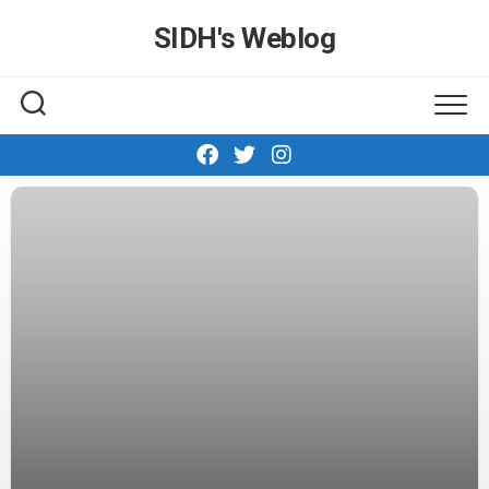
Skip
SIDH′s Weblog
to
content