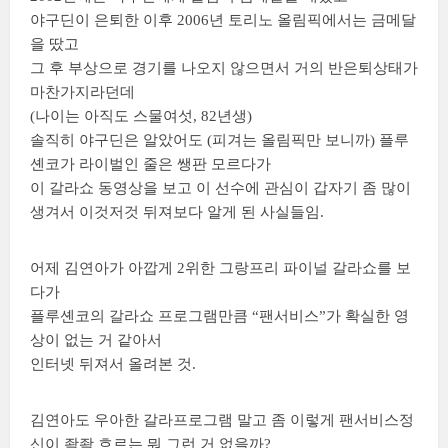
야구딘이 은퇴한 이후 2006년 토리노 올림픽에서는 금메달
을 땄고
그 후 부상으로 경기를 나오지 않으면서 거의 반은퇴상태가
마찬가지라던데
(나이는 아직도 스물여섯, 82년생)
솔직히 야구딘은 알았어도 (피겨는 올림픽만 보니까) 플루
셴코가 라이벌인 줄은 쌩판 모르다가
이 갈라쇼 동영상을 보고 이 선수에 관심이 갑자기 좀 많이
생겨서 이것저것 뒤져보다 알게 된 사실들임.
어제 김연아가 아깝게 2위한 그랑프리 파이널 갈라쇼를 보
다가
플루셴코의 갈라쇼 프로그램만큼 “팬서비스”가 확실한 영
상이 없는 거 같아서
인터넷 뒤져서 올려본 것.
김연아도 우아한 갈라프로그램 말고 좀 이렇게 팬서비스정
신이 좍좍 흐르는 뭐 그런 거 없을까?