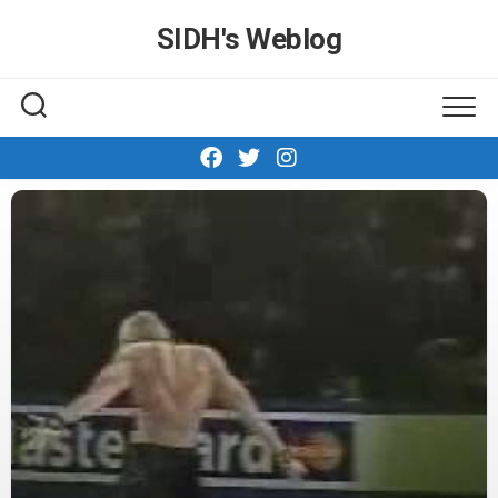
Skip
SIDH′s Weblog
to
content