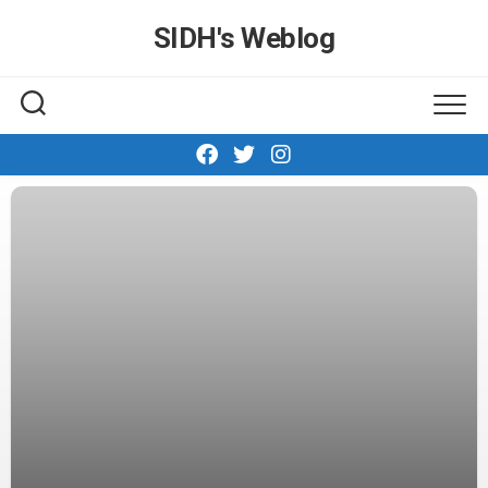
Skip
SIDH′s Weblog
to
content