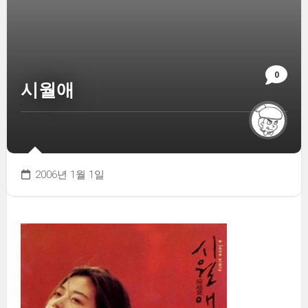
0
시월애
2006년 1월 1일