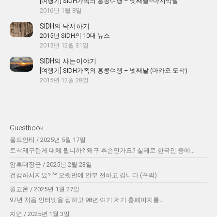
[여행기] SIDH가족의 홍콩여행 – 넷째날~마지막날
2016년 1월 8일
SIDH의 낙서하기
2015년 SIDH의 10대 뉴스
2015년 12월 31일
SIDH의 사는이야기
[여행기] SIDH가족의 홍콩여행 – 넷째날 (마카오 도착)
2015년 12월 28일
Guestbook
올드안티
/
2025년 5월 17일
토착왜구란게 대체 뭡니까? 왜구 후손인가요? 실제로 한국인 중에...
암흑대장군
/
2025년 2월 23일
건강하시지요? ^^ 오랫만에 안부 전하고 갑니다 (꾸벅)
윌고온
/
2025년 1월 27일
97년 처음 인터넷을 접하고 98년 여기 저기 홈페이지를...
지연
/
2025년 1월 3일