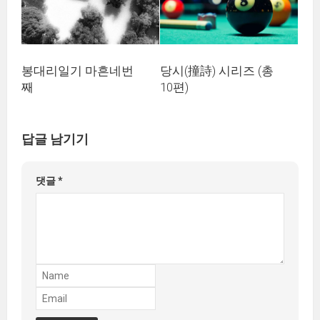
봉대리일기 마흔네번
당시(撞詩) 시리즈 (총
째
10편)
답글 남기기
댓글
*