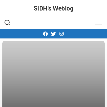
Skip
SIDH′s Weblog
to
content