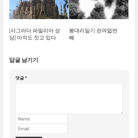
[사그라다 파밀리아 성
봉대리일기 쉰여덟번
당] 아직도 짓고 있다
째
답글 남기기
댓글
*