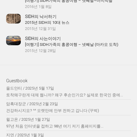
[여행기] SIDH가족의 홍콩여행 – 넷째날~마지막날
2016년 1월 8일
SIDH의 낙서하기
2015년 SIDH의 10대 뉴스
2015년 12월 31일
SIDH의 사는이야기
[여행기] SIDH가족의 홍콩여행 – 넷째날 (마카오 도착)
2015년 12월 28일
Guestbook
올드안티
/
2025년 5월 17일
토착왜구란게 대체 뭡니까? 왜구 후손인가요? 실제로 한국인 중에...
암흑대장군
/
2025년 2월 23일
건강하시지요? ^^ 오랫만에 안부 전하고 갑니다 (꾸벅)
윌고온
/
2025년 1월 27일
97년 처음 인터넷을 접하고 98년 여기 저기 홈페이지를...
지연
/
2025년 1월 3일