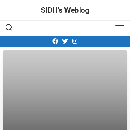
Skip
SIDH′s Weblog
to
content