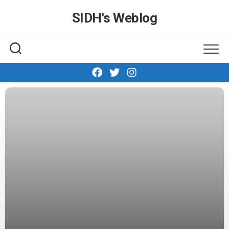
Skip
SIDH′s Weblog
to
content