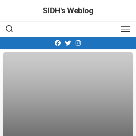
Skip
SIDH′s Weblog
to
content