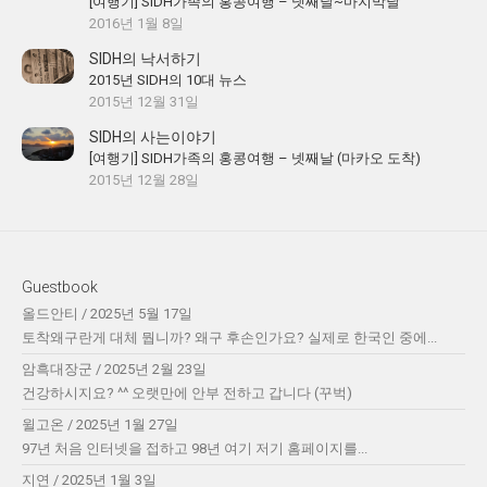
[여행기] SIDH가족의 홍콩여행 – 넷째날~마지막날
2016년 1월 8일
SIDH의 낙서하기
2015년 SIDH의 10대 뉴스
2015년 12월 31일
SIDH의 사는이야기
[여행기] SIDH가족의 홍콩여행 – 넷째날 (마카오 도착)
2015년 12월 28일
Guestbook
올드안티
/
2025년 5월 17일
토착왜구란게 대체 뭡니까? 왜구 후손인가요? 실제로 한국인 중에...
암흑대장군
/
2025년 2월 23일
건강하시지요? ^^ 오랫만에 안부 전하고 갑니다 (꾸벅)
윌고온
/
2025년 1월 27일
97년 처음 인터넷을 접하고 98년 여기 저기 홈페이지를...
지연
/
2025년 1월 3일