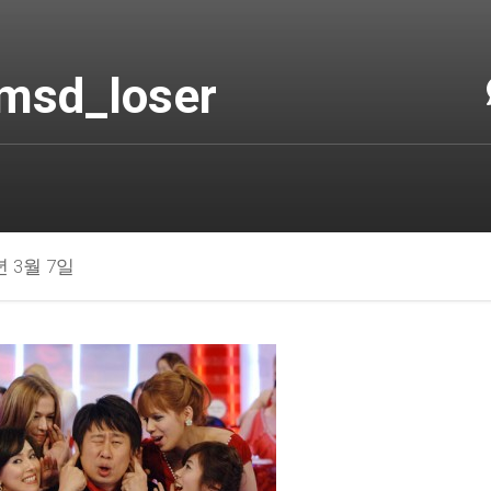
msd_loser
년 3월 7일