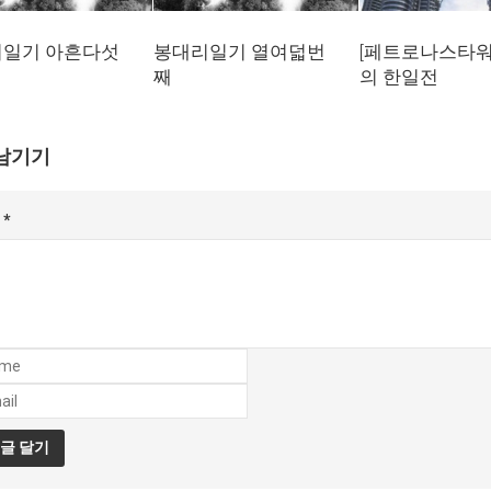
일기 아흔다섯
봉대리일기 열여덟번
[페트로나스타워
째
의 한일전
남기기
글
*