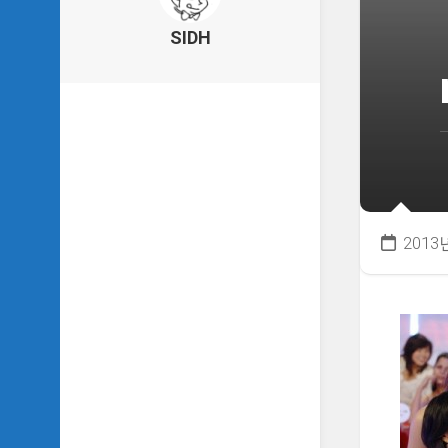
의
건
SIDH
축
물
이
야
기
SIDH
의
낙
서
2013
하
기
SIDH
의
사
는
이
야
기