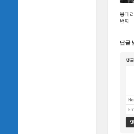
악
이
봉대리
야
기
번째
SIDH
의
답글 
영
화
베
댓
스
트
5
SIDH
의
잡
문
모
음
SIDH
의