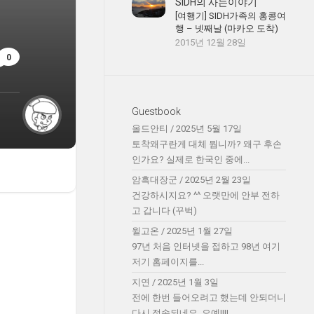
SIDH의 사는이야기
[여행기] SIDH가족의 홍콩여
행 – 넷째날 (마카오 도착)
2015년 12월 28일
0
Guestbook
올드안티
/
2025년 5월 17일
토착왜구란게 대체 뭡니까? 왜구 후손
인가요? 실제로 한국인 중에...
암흑대장군
/
2025년 2월 23일
건강하시지요? ^^ 오랫만에 안부 전하
고 갑니다 (꾸벅)
윌고온
/
2025년 1월 27일
97년 처음 인터넷을 접하고 98년 여기
저기 홈페이지를...
지연
/
2025년 1월 3일
전에 한번 들어오려고 했는데 안되더니
다시 접속되네요. 오예!!!!...