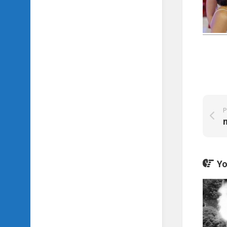
SIDH
의
삼
국
지
이
야
기
SIDH
의
P
영
화
이
야
기
Yo
SIDH
의
영
화
음