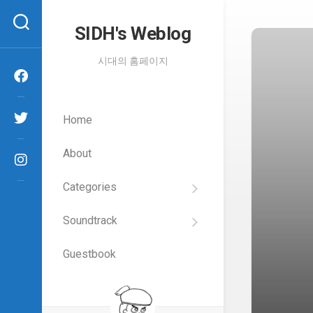
Skip
to
SIDH′s Weblog
content
시대의 홈페이지
Home
About
Categories
SIDH
의
Soundtrack
건
Films
담
이
Guestbook
Artists
야
기
SIDH