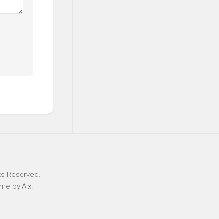
ts Reserved.
eme by
Alx
.