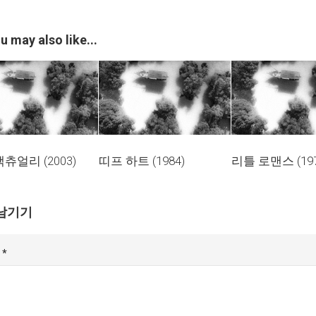
u may also like...
츄얼리 (2003)
띠프 하트 (1984)
리틀 로맨스 (197
남기기
글
*