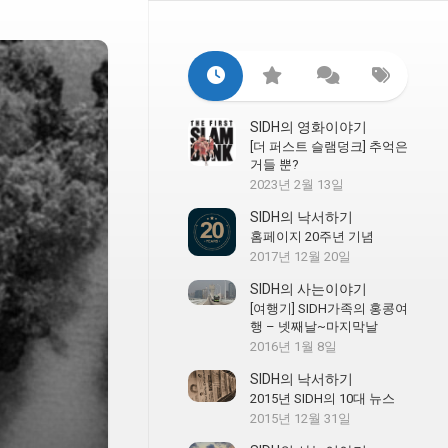
SIDH의 영화이야기
[더 퍼스트 슬램덩크] 추억은
거들 뿐?
2023년 2월 13일
SIDH의 낙서하기
홈페이지 20주년 기념
2017년 12월 20일
SIDH의 사는이야기
[여행기] SIDH가족의 홍콩여
행 – 넷째날~마지막날
2016년 1월 8일
SIDH의 낙서하기
2015년 SIDH의 10대 뉴스
2015년 12월 31일