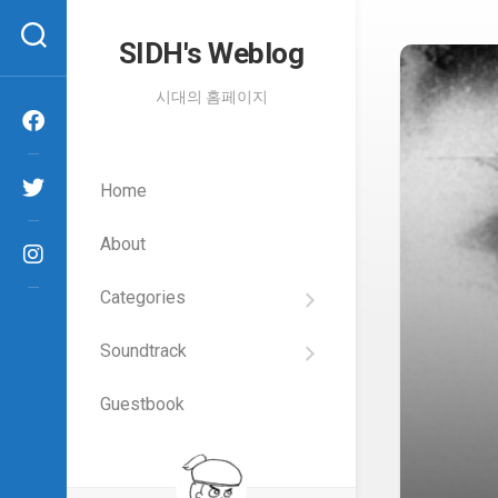
Skip
to
SIDH′s Weblog
content
시대의 홈페이지
Home
About
Categories
SIDH
의
Soundtrack
건
Films
담
이
Guestbook
Artists
야
기
SIDH