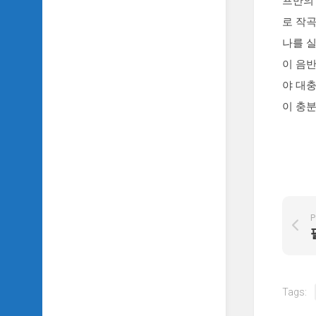
프만의 
SIDH
로 작
의
삼
나를 실
국
이 음
지
이
야 대충
야
이 충
기
SIDH
의
영
화
이
야
P
기
SIDH
의
영
Tags:
화
음