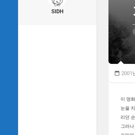
의
건
SIDH
축
물
이
야
기
SIDH
의
낙
서
2001
하
기
SIDH
의
이 영화
사
눈을 치
는
이
리던 순
야
그러나 
기