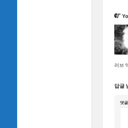
악
이
야
Yo
기
SIDH
의
영
화
베
스
러브 액
트
5
SIDH
답글 
의
잡
문
댓
모
음
SIDH
의