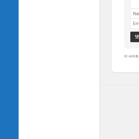
TV
이
야
기
SIDH
의
추
천
이 사이트
OST
SIDH
의
홈
페
이
지
운
영