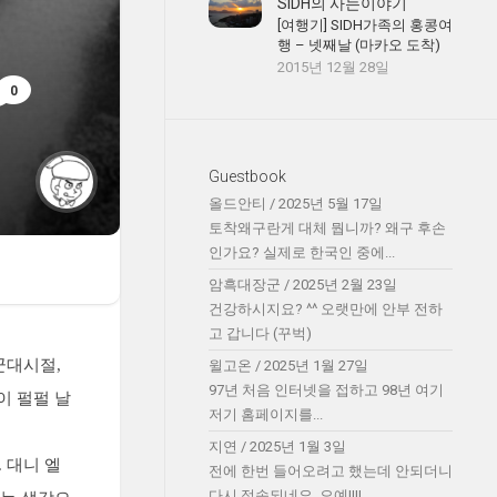
SIDH의 사는이야기
[여행기] SIDH가족의 홍콩여
행 – 넷째날 (마카오 도착)
2015년 12월 28일
0
Guestbook
올드안티
/
2025년 5월 17일
토착왜구란게 대체 뭡니까? 왜구 후손
인가요? 실제로 한국인 중에...
암흑대장군
/
2025년 2월 23일
건강하시지요? ^^ 오랫만에 안부 전하
고 갑니다 (꾸벅)
군대시절,
윌고온
/
2025년 1월 27일
97년 처음 인터넷을 접하고 98년 여기
이 펄펄 날
저기 홈페이지를...
지연
/
2025년 1월 3일
 대니 엘
전에 한번 들어오려고 했는데 안되더니
다시 접속되네요. 오예!!!!...