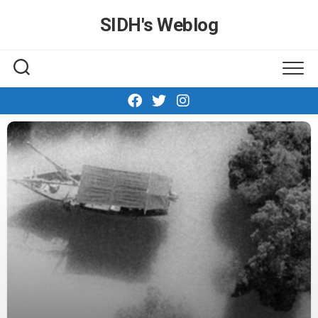
Skip
SIDH′s Weblog
to
content