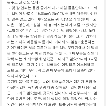
돈주고 산 것도 없다)
그 몇 장 안되는 음반 중에서 내가 제일 들을만하다고 느끼
는 앨범이 바로 이 “St.Elmo’s Fire”다. 국내엔 개봉했나? 안
한 걸루 알고 있다. 비디오로는 뭐 <성엘모의 열정>이라고
나온 모양인데, <성엘모의 불>까지는 내가 봐줄 수 있지만
<...열정>은 무슨…
는 번개가 치는 밤 첨탑이나 배의 돛대
끝에 일어나는 발광현상, 일종의 도깨비불이고, 이 영화에
서는 카페의 이름일 따름이다. 어디서 <...열정> 운운하는
기야? 하여튼 처음 고모가 보내준 앨범 무데기에서 이 앨범
을 찾아들고는 뭐 이런 영화도 다 있나…? 배우들도 신인티
팍팍 나는 게 재수없게 생겼군… 이러구 말았으니까. (나중
에 알고보니 그 재수없는 얼굴들이 에밀리오 에스테베즈,
로브 로, 데미 무어, 뭐 그런 배우들의 초창기 모습이었다.
역시 재수없다고?)
그런데 음반을 전축(ㅠㅠ)에 걸어놓으면서 얘기가 조금 달
라졌다. 앨범 속지랑 뭐랑 대충 살펴보니 알만한 내용이로
군… 그러구 말았는데, 첫곡의 신디사이저 전주부터 어, 알
만한 음반은 아니로군, 이런 생각이 덜컥 들었으니까. 나는
인간이 원시적이어서인지 드럼비트를 상당히 좋아하는데