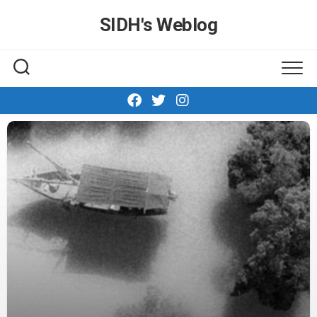
Skip
SIDH′s Weblog
to
content