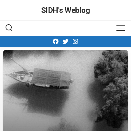
Skip
SIDH′s Weblog
to
content