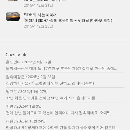
2015년 12월 31일
SIDH의 사는이야기
[여행기] SIDH가족의 홍콩여행 – 넷째날 (마카오 도착)
2015년 12월 28일
Guestbook
올드안티
/
2025년 5월 17일
토착왜구란게 대체 뭡니까? 왜구 후손인가요? 실제로 한국인 중에...
암흑대장군
/
2025년 2월 23일
건강하시지요? ^^ 오랫만에 안부 전하고 갑니다 (꾸벅)
윌고온
/
2025년 1월 27일
97년 처음 인터넷을 접하고 98년 여기 저기 홈페이지를...
지연
/
2025년 1월 3일
전에 한번 들어오려고 했는데 안되더니 다시 접속되네요. 오예!!!!...
재원
/
2023년 10월 24일
안녕하세요? 군제대후에 아마도 건담 찾다가 들어오게 된거 같은데....