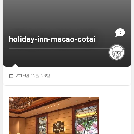
0
holiday-inn-macao-cotai
2015년 12월 28일