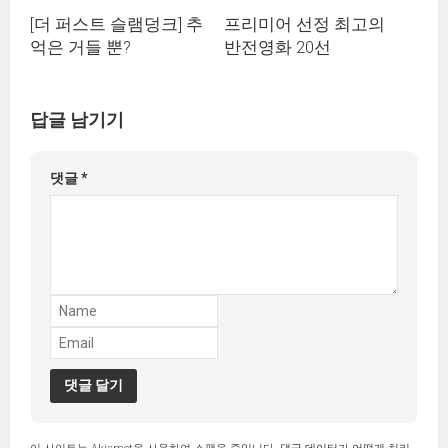
[더 퍼스트 슬램덩크] 추
프리미어 선정 최고의
억은 거들 뿐?
반전영화 20선
답글 남기기
댓글
*