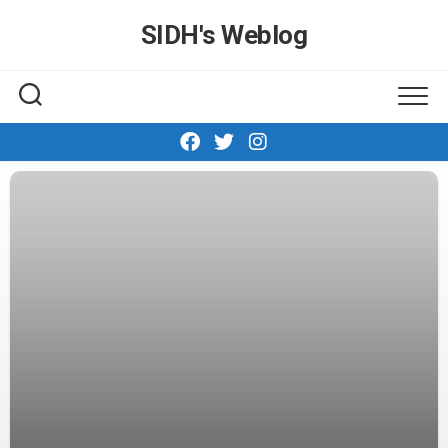
Skip
SIDH′s Weblog
to
content