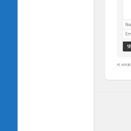
TV
이
야
기
SIDH
의
추
천
OST
이 사이트
SIDH
의
홈
페
이
지
운
영