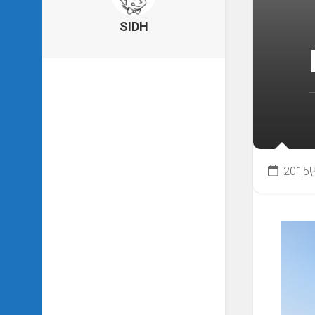
의
건
SIDH
축
물
이
야
기
SIDH
의
낙
서
2015
하
기
SIDH
의
사
는
이
야
기