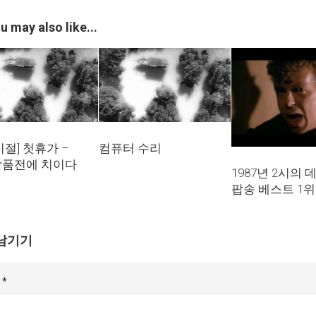
u may also like...
시절] 첫휴가 –
컴퓨터 수리
품전에 치이다
1987년 2시의 
팝송 베스트 1위
남기기
글
*