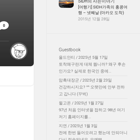
SIDH의 사는이야기
[여행기] SIDH가족의 홍콩여
행 – 넷째날 (마카오 도착)
2015년 12월 28일
0
Guestbook
올드안티
/
2025년 5월 17일
토착왜구란게 대체 뭡니까? 왜구 후손
인가요? 실제로 한국인 중에...
암흑대장군
/
2025년 2월 23일
건강하시지요? ^^ 오랫만에 안부 전하
고 갑니다 (꾸벅)
윌고온
/
2025년 1월 27일
97년 처음 인터넷을 접하고 98년 여기
저기 홈페이지를...
지연
/
2025년 1월 3일
전에 한번 들어오려고 했는데 안되더니
다시 접속되네요. 오예!!!!...