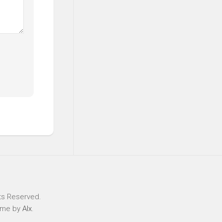
ts Reserved.
eme by
Alx
.