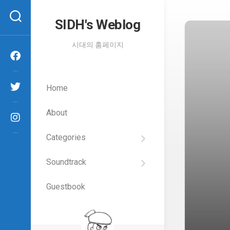
Skip
to
SIDH′s Weblog
content
시대의 홈페이지
Home
About
Categories
SIDH
의
Soundtrack
건
Films
담
이
Guestbook
Artists
야
기
SIDH