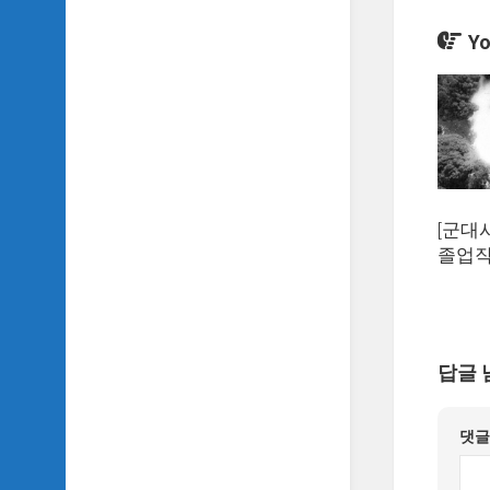
악
이
Yo
야
기
SIDH
의
영
화
베
스
[군대
트
졸업작
5
SIDH
의
잡
답글 
문
모
음
댓
SIDH
의