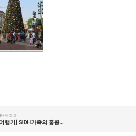
REVIOUS
[여행기] SIDH가족의 홍콩여행 – 셋째날 (디즈니랜드)