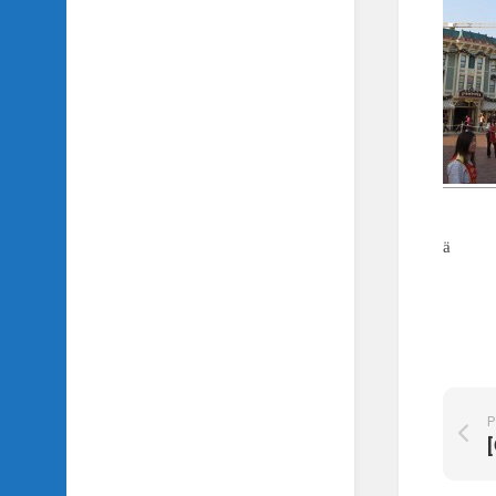
SIDH
의
삼
국
지
이
야
기
SIDH
의
ä
영
화
이
야
기
SIDH
의
P
영
화
음