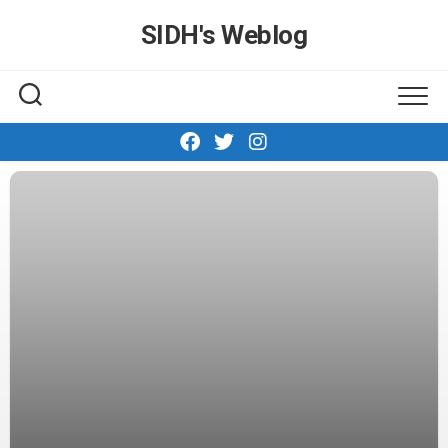
Skip
SIDH′s Weblog
to
content