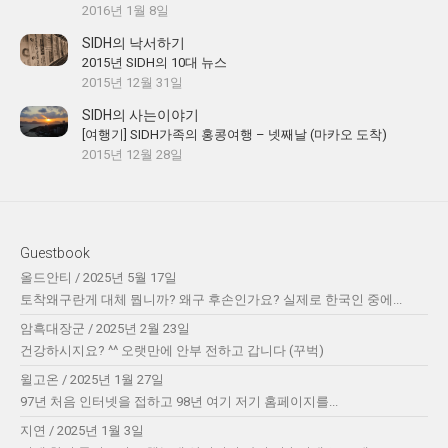
2016년 1월 8일
SIDH의 낙서하기
2015년 SIDH의 10대 뉴스
2015년 12월 31일
SIDH의 사는이야기
[여행기] SIDH가족의 홍콩여행 – 넷째날 (마카오 도착)
2015년 12월 28일
Guestbook
올드안티
/
2025년 5월 17일
토착왜구란게 대체 뭡니까? 왜구 후손인가요? 실제로 한국인 중에...
암흑대장군
/
2025년 2월 23일
건강하시지요? ^^ 오랫만에 안부 전하고 갑니다 (꾸벅)
윌고온
/
2025년 1월 27일
97년 처음 인터넷을 접하고 98년 여기 저기 홈페이지를...
지연
/
2025년 1월 3일