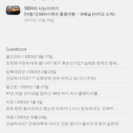
SIDH의 사는이야기
[여행기] SIDH가족의 홍콩여행 – 넷째날 (마카오 도착)
2015년 12월 28일
Guestbook
올드안티
/
2025년 5월 17일
토착왜구란게 대체 뭡니까? 왜구 후손인가요? 실제로 한국인 중에...
암흑대장군
/
2025년 2월 23일
건강하시지요? ^^ 오랫만에 안부 전하고 갑니다 (꾸벅)
윌고온
/
2025년 1월 27일
97년 처음 인터넷을 접하고 98년 여기 저기 홈페이지를...
지연
/
2025년 1월 3일
전에 한번 들어오려고 했는데 안되더니 다시 접속되네요. 오예!!!!...
재원
/
2023년 10월 24일
안녕하세요? 군제대후에 아마도 건담 찾다가 들어오게 된거 같은데....