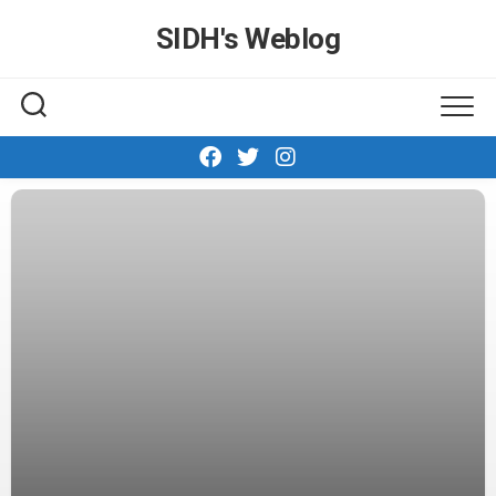
Skip
SIDH′s Weblog
to
content