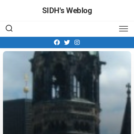
Skip
SIDH′s Weblog
to
content