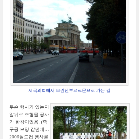
제국의회에서 브란덴부르크문으로 가는 길
무슨 행사가 있는지
앞뒤로 조형물 공사
가 한창이었음. (축
구공 모양 같던데…
2006월드컵 행사를