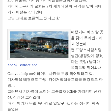
Zoo(동물원) 역이랑 카이저빌헬름교회가 보였음.
카이저…무시기 교회는 2차 세계대전 때 폭격을 맞아 꼭대
기가 어설픈 상태인데
그냥 그대로 보존하고 있다고 함…
어쨌거나 버스 탈 곳
을 찾아 두리번거리
고 있는데
왠 프랑스사람처럼
생긴(방정맞게 생겼
다는 뜻임) 남자가
Zoo 역 Bahnhof Zoo
폴짝폴짝 뛰어와서
Can you help me? 하더니 사진을 두방 찍어달라고 함.
기차역을 배경으로 한방, 카이저빌헬름교회를 배경으로 한
방…
그러면서 기차역에 보이는 고속열차 ICE를 가리키며 신칸
센, 신칸센 그러길래
아 이 쒜리가 우릴 쪽바리로 알았구나.. 라는 생각이 퍼뜩
들었음.