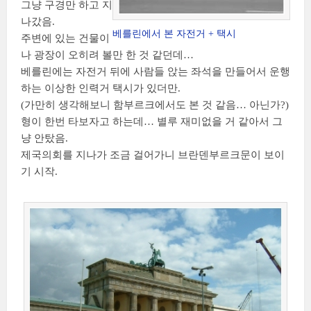
그냥 구경만 하고 지
나갔음.
베를린에서 본 자전거 + 택시
주변에 있는 건물이
나 광장이 오히려 볼만 한 것 같던데…
베를린에는 자전거 뒤에 사람들 앉는 좌석을 만들어서 운행
하는 이상한 인력거 택시가 있더만.
(가만히 생각해보니 함부르크에서도 본 것 같음… 아닌가?)
형이 한번 타보자고 하는데… 별루 재미없을 거 같아서 그
냥 안탔음.
제국의회를 지나가 조금 걸어가니 브란덴부르크문이 보이
기 시작.