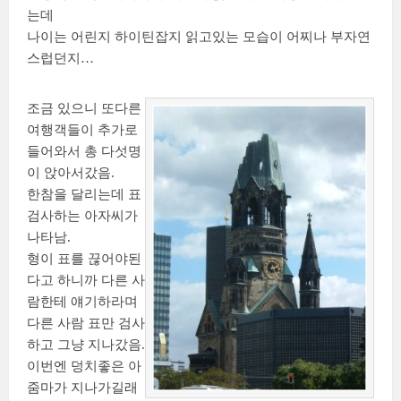
는데
나이는 어린지 하이틴잡지 읽고있는 모습이 어찌나 부자연
스럽던지…
조금 있으니 또다른
여행객들이 추가로
들어와서 총 다섯명
이 앉아서갔음.
한참을 달리는데 표
검사하는 아자씨가
나타남.
형이 표를 끊어야된
다고 하니까 다른 사
람한테 얘기하라며
다른 사람 표만 검사
하고 그냥 지나갔음.
이번엔 덩치좋은 아
줌마가 지나가길래