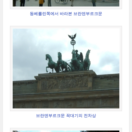
동베를린쪽에서 바라본 브란덴부르크문
브란덴부르크문 꼭대기의 전차상