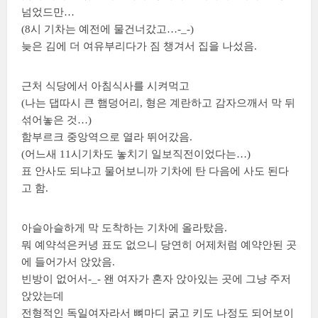
넘었드만…
(8시 기차는 예전에 물건너갔고…-_-)
늦은 김에 더 여유부리다가 짐 챙겨서 집을 나섰음.
근처 식당에서 아침식사를 시켜먹고
(나는 댑따시 큰 햄덩어리, 형은 계란하고 감자으깨서 막 뒤
섞어놓은 것…)
함부르크 중앙역으로 열라 뛰어갔음.
(어느새 11시기차도 놓치기 일보직전이었다는…)
표 안사도 되냐고 물어보니까 기차에 탄 다음에 사도 된다
고 함.
아슬아슬하게 막 도착하는 기차에 올라탔음.
뭐 예약석은커녕 표도 없으니 당연히 어제처럼 예약안된 곳
에 들어가서 앉았음.
빈방이 없어서-_- 왠 여자가 혼자 앉아있는 곳에 그냥 주저
앉았는데
전형적인 독일여자라서 뼈마디 굵고 키도 나정도 되어보이