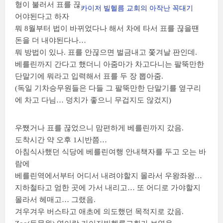
형이 불러서 표를 끊
카이저 빌헬름 교회의 아작난 꼭대기
어야된다고 하자
뭐 8월부터 법이 바뀌었다나 해서 차에 타서 표를 끊을땐
돈을 더 내야된다나…
뭐 방법이 있나. 표를 안끊으면 벌금내고 쫓겨날 판인데.
베를린까지 간다고 했더니 아줌마가 차고다니는 팔뚝만한
단말기에 뭐라고 입력해서 표를 두 장 뽑아줌.
(독일 기차승무원들은 다들 그 팔뚝만한 단말기를 옆구리
에 차고 다님… 덩치가 좋으니 무겁지도 않겄지)
우쨌거나 표를 끊었으니 맘편하게 베를린까지 갔음.
도착시간 약 오후 1시반쯤…
아침식사했던 식당에 베를린여행 안내책자를 두고 오는 바
람에
베를린역에서부터 어디서 내려야할지 몰라서 우왕좌왕…
지하철타고 엄한 곳에 가서 내리고… 또 어디로 가야할지
몰라서 헤매고… 그랬음.
겨우겨우 버스타고 애초에 의도했던 목적지로 갔음.