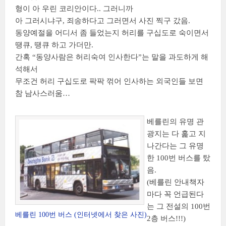
형이 아 우린 코리안이다.. 그러니까
아 그러시냐구, 죄송하다고 그러면서 사진 찍구 갔음.
동양예절을 어디서 좀 들었는지 허리를 구십도로 숙이면서
땡큐, 땡큐 하고 가더만.
간혹 “동양사람은 허리숙여 인사한다”는 말을 과도하게 해
석해서
무조건 허리 구십도로 팍팍 꺾어 인사하는 외국인들 보면
참 남사스러움…
베를린의 유명 관
광지는 다 훑고 지
나간다는 그 유명
한 100번 버스를 탔
음.
(베를린 안내책자
마다 꼭 언급된다
는 그 전설의 100번
베를린 100번 버스 (인터넷에서 찾은 사진)
2층 버스!!!)