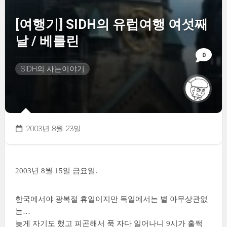
[여행기] SIDH의 유럽여행 여섯째
날 / 베를린
0
SIDH의 사는이야기
2003년 8월 23일
2003년 8월 15일 금요일.
한국에서야 광복절 휴일이지만 독일에서는 별 아무상관없
는…
늦게 자기도 했고 피곤해서 푹 자다 일어나니 9시가 훌쩍