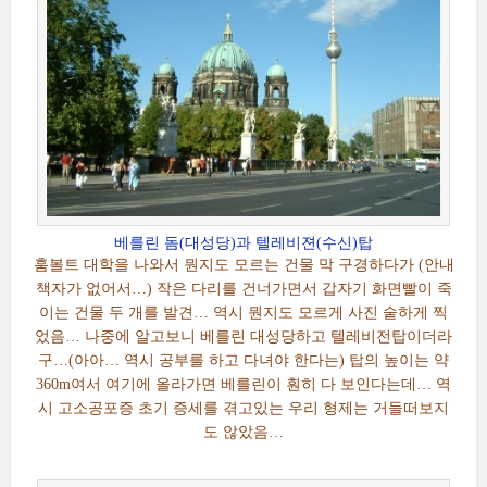
베를린 돔(대성당)과 텔레비젼(수신)탑
훔볼트 대학을 나와서 뭔지도 모르는 건물 막 구경하다가 (안내
책자가 없어서…) 작은 다리를 건너가면서 갑자기 화면빨이 죽
이는 건물 두 개를 발견… 역시 뭔지도 모르게 사진 숱하게 찍
었음… 나중에 알고보니 베를린 대성당하고 텔레비전탑이더라
구…(아아… 역시 공부를 하고 다녀야 한다는) 탑의 높이는 약
360m여서 여기에 올라가면 베를린이 훤히 다 보인다는데… 역
시 고소공포증 초기 증세를 겪고있는 우리 형제는 거들떠보지
도 않았음…