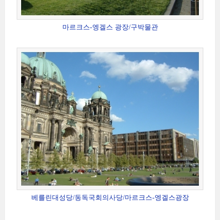
마르크스-엥겔스 광장/구박물관
베를린대성당/동독국회의사당/마르크스-엥겔스광장