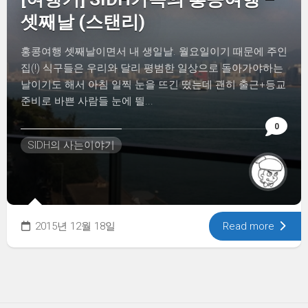
셋째날 (스탠리)
홍콩여행 셋째날이면서 내 생일날. 월요일이기 때문에 주인
집(!) 식구들은 우리와 달리 평범한 일상으로 돌아가야하는
날이기도 해서 아침 일찍 눈을 뜨긴 떴는데 괜히 출근+등교
준비로 바쁜 사람들 눈에 띌...
0
SIDH의 사는이야기
2015년 12월 18일
Read more