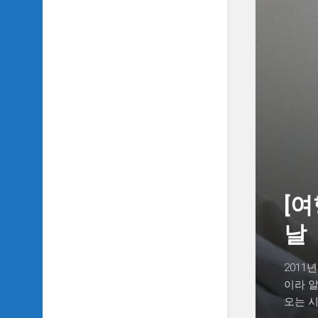
SIDH
의
삼
국
지
이
야
기
SIDH
의
영
화
이
[여
야
기
날
SIDH
의
2011
영
이라 알
화
오는 시
음