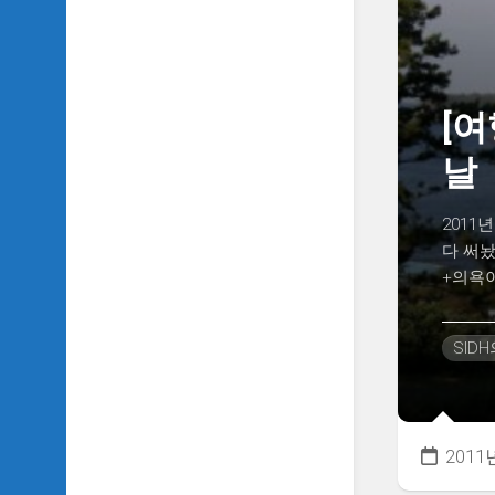
TV
이
야
기
[여
SIDH
의
날
추
천
OST
2011
다 써놨
SIDH
+의욕이
의
홈
페
SID
이
지
운
영
2011