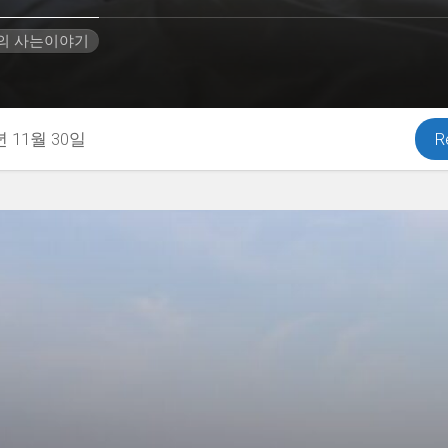
H의 사는이야기
년 11월 30일
R