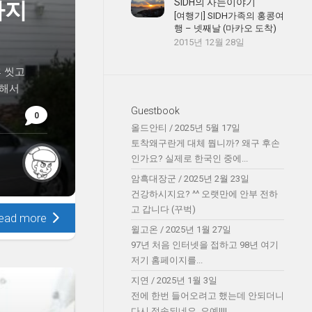
SIDH의 사는이야기
마지
[여행기] SIDH가족의 홍콩여
행 – 넷째날 (마카오 도착)
2015년 12월 28일
후 씻고
리해서
Guestbook
0
올드안티
/
2025년 5월 17일
토착왜구란게 대체 뭡니까? 왜구 후손
인가요? 실제로 한국인 중에...
암흑대장군
/
2025년 2월 23일
건강하시지요? ^^ 오랫만에 안부 전하
고 갑니다 (꾸벅)
ead more
윌고온
/
2025년 1월 27일
97년 처음 인터넷을 접하고 98년 여기
저기 홈페이지를...
지연
/
2025년 1월 3일
전에 한번 들어오려고 했는데 안되더니
다시 접속되네요. 오예!!!!...