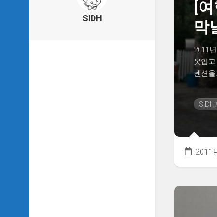
[여
의
건
SIDH
막
축
물
이
2011
야
옷입고
기
펜션을..
SIDH
의
낙
SID
서
하
기
SIDH
2011
의
사
는
이
야
기