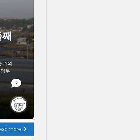
둘째
를 거의
 엄두
2
ead more