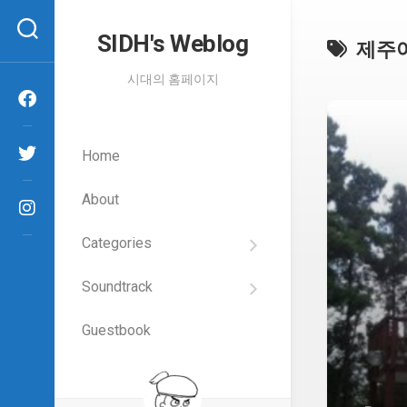
Skip
to
SIDH′s Weblog
제주
content
시대의 홈페이지
Home
About
Categories
SIDH
의
Soundtrack
건
Films
담
이
Guestbook
Artists
야
기
SIDH