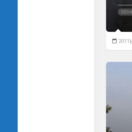
악
이
SID
야
기
SIDH
의
2011
영
화
베
스
트
5
SIDH
의
잡
문
모
음
SIDH
의