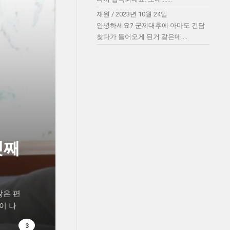
재원
/
2023년 10월 24일
안녕하세요? 군제대후에 아마도 건담
찾다가 들어오게 된거 같은데....
셋째
많은 편
이 나
3