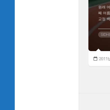
원래 
째 여
교정 백
SID
2011