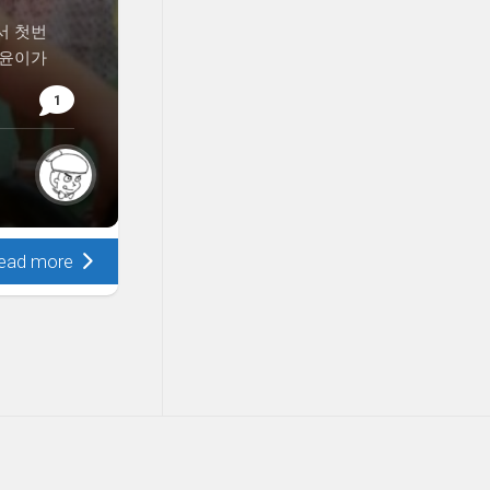
서 첫번
소윤이가
1
ead more