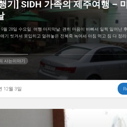
행기] SIDH 가족의 제주여행 – 
날
년 9월 28일 수요일. 여행 마지막날. 괜히 마음이 바빠서 일찍 일어난 
 애기 씻겨서 옷입히고 얼려놓은 전복죽 녹여서 아침 먹고 짐 다 정
.
H의 사는이야기
년 12월 3일
R