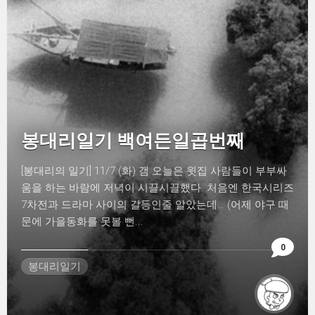
봉대리일기 백여든일곱번째
[봉대리의 일기] 11/7 (화) 갬 오늘은 윗집 사람들이 부부싸
움을 하는 바람에 저녁이 시끌시끌했다. 처음엔 한국시리즈
7차전과 드라마 사이의 갈등인줄 알았는데… (어제 야구 때
문에 가을동화를 못볼 뻔...
0
봉대리일기