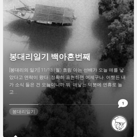
봉대리일기 백아흔번째
[봉대리의 일기] 11/13 (월) 흐림 아는 선배가 오늘 애를 낳
았다고 연락이 왔다. 정확히 표현하면 어제구나. 어쨌든 내
가 소식 들은 건 오늘이니까 뭐. 애낳는 덕분에 연휴로 놀
고...
1
봉대리일기