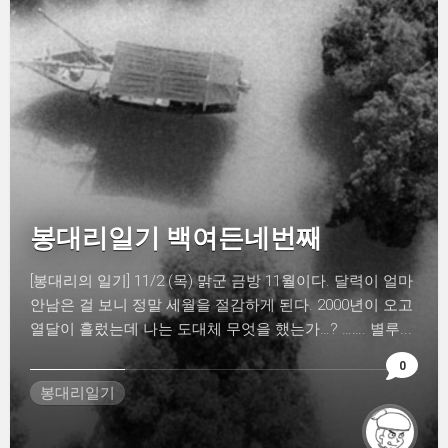
봉대리일기 백여든네번째
[봉대리의 일기] 11/2 (목) 맑군 금방 11월이다. 달력이 얼마
안남은 걸 보니 정말 세월을 절감하게 된다. 2000년이 오고
열달이 흘렀는데 나는 도대체 무엇을 했는가…? ……. 별루...
0
봉대리일기