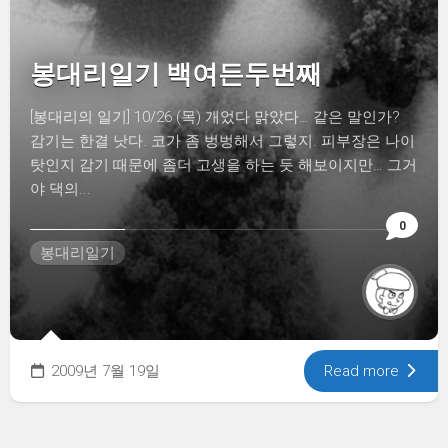
봉대리일기 백여든두번째
[봉대리의 일기] 10/26 (목) 개었다 맑았다… 같은 말인가?
감기는 한결 낫다. 코가 좀 벙벙해서 그렇지. 피부장은 나이
탓인지 감기 때문에 좀더 고생을 하는 듯 해보이지만… 그거
야 댁의...
0
봉대리일기
2009년 7월 19일
Read more