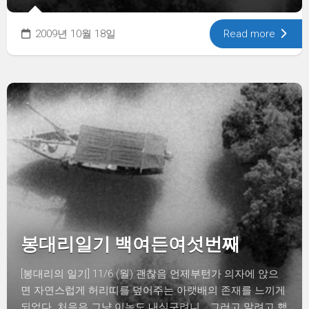
2009년 10월 18일
Read more
봉대리일기 백여든여섯번째
[봉대리의 일기] 11/6 (월) 괜찮음 언제부턴가 의자에 앉으
면 자연스럽게 허리띠를 덮어주는 아랫배의 존재를 느끼게
되었다. 처음은 그냥 이놈도 내식구려니… 그러고 말려고 했