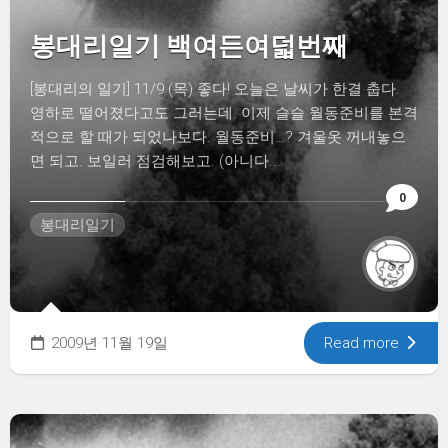
봉대리일기 백여든여덟번째
[봉대리의 일기] 11/9 (목) 좋다! 오늘은 날씨가 한결 춥다.
영하로 떨어졌다고도 그러는데. 이제 슬슬 월동준비를 본격
적으로 할 때가 되었나보다. 월동준비…? 겨울옷 꺼내놓으
면 되고. 보일러 점검해보고. (아니다...
0
봉대리일기
2009년 11월 19일
Read more