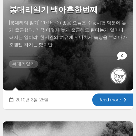
봉대리일기 백아흔한번째
[봉대리의 일기] 11/15 (수) 좋음 오늘은 수능시험 덕분에 늦
게 출근했다. 가끔 이렇게 늦게 출근해도 된다는게 얼마나
째지는 일이랴. 한시간의 여유에 지나치게 늑장을 부리다가
조땔뻔 하기는 했지만....
0
봉대리일기
2010년 3월 25일
Read more