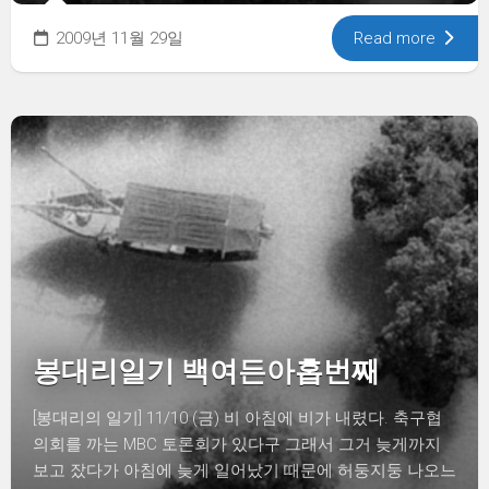
2009년 11월 29일
Read more
봉대리일기 백여든아홉번째
[봉대리의 일기] 11/10 (금) 비 아침에 비가 내렸다. 축구협
의회를 까는 MBC 토론회가 있다구 그래서 그거 늦게까지
보고 잤다가 아침에 늦게 일어났기 때문에 허둥지둥 나오느