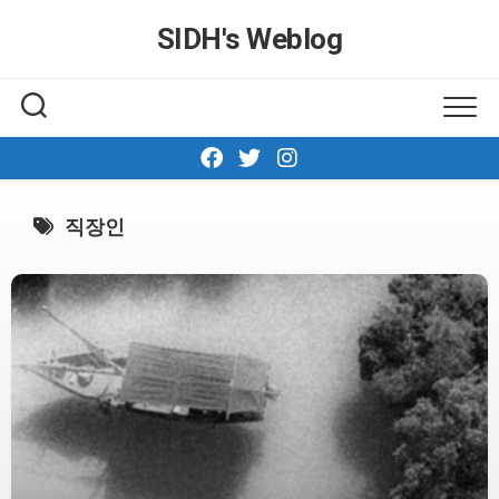
Skip
SIDH′s Weblog
to
content
직장인