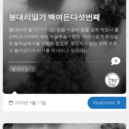
봉대리일기 백여든다섯번째
[봉대리의 일기] 11/3 (금) 맑음 아침에 밥을 잘못 먹었나 출
근하고나서부터 속이 부글부글거렸다. 자연스럽게 화장실
로 들락날락거릴 수밖에 없었쥐. 화장지가 없는 칸에 모르
고 들어갔다가 바지를 막 내리고 앉으려는...
0
봉대리일기
2009년 9월 17일
Read more