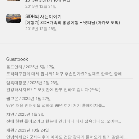
2015년 SIDH의 10대 뉴스
2015년 12월 31일
SIDH의 사는이야기
[여행기] SIDH가족의 홍콩여행 – 넷째날 (마카오 도착)
2015년 12월 28일
Guestbook
올드안티
/
2025년 5월 17일
토착왜구란게 대체 뭡니까? 왜구 후손인가요? 실제로 한국인 중에...
암흑대장군
/
2025년 2월 23일
건강하시지요? ^^ 오랫만에 안부 전하고 갑니다 (꾸벅)
윌고온
/
2025년 1월 27일
97년 처음 인터넷을 접하고 98년 여기 저기 홈페이지를...
지연
/
2025년 1월 3일
전에 한번 들어오려고 했는데 안되더니 다시 접속되네요. 오예!!!!...
재원
/
2023년 10월 24일
안녕하세요? 군제대후에 아마도 건담 찾다가 들어오게 된거 같은데....