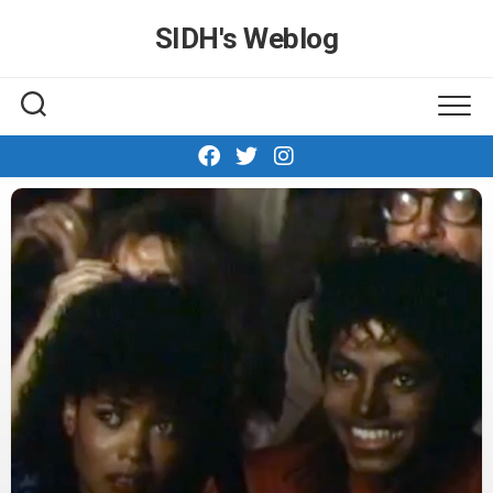
Skip
SIDH′s Weblog
to
content