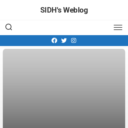
Skip
SIDH′s Weblog
to
content