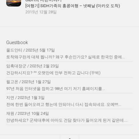
[여행기] SIDH가족의 홍콩여행 – 넷째날 (마카오 도착)
2015년 12월 28일
Guestbook
올드안티
/
2025년 5월 17일
토착왜구란게 대체 뭡니까? 왜구 후손인가요? 실제로 한국인 중에...
암흑대장군
/
2025년 2월 23일
건강하시지요? ^^ 오랫만에 안부 전하고 갑니다 (꾸벅)
윌고온
/
2025년 1월 27일
97년 처음 인터넷을 접하고 98년 여기 저기 홈페이지를...
지연
/
2025년 1월 3일
전에 한번 들어오려고 했는데 안되더니 다시 접속되네요. 오예!!!!...
재원
/
2023년 10월 24일
안녕하세요? 군제대후에 아마도 건담 찾다가 들어오게 된거 같은데....